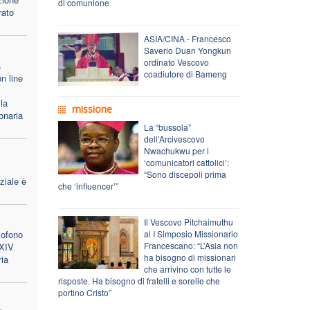
di comunione
rato
ASIA/CINA - Francesco
Saverio Duan Yongkun
ordinato Vescovo
a
coadiutore di Bameng
n line
la
missione
onaria
La “bussola”
dell’Arcivescovo
Nwachukwu per i
‘comunicatori cattolici’:
“Sono discepoli prima
ziale è
che ‘influencer’”
Il Vescovo Pitchaimuthu
lofono
al I Simposio Missionario
Francescano: “L’Asia non
 XIV
ha bisogno di missionari
ria
che arrivino con tutte le
risposte. Ha bisogno di fratelli e sorelle che
portino Cristo”