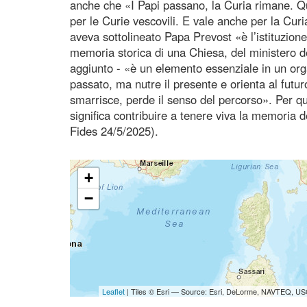
anche che «I Papi passano, la Curia rimane. Qu
per le Curie vescovili. E vale anche per la Cu
aveva sottolineato Papa Prevost «è l’istituzion
memoria storica di una Chiesa, del ministero d
aggiunto - «è un elemento essenziale in un org
passato, ma nutre il presente e orienta al fut
smarrisce, perde il senso del percorso». Per 
significa contribuire a tenere viva la memoria 
Fides 24/5/2025).
+
−
Leaflet
| Tiles © Esri — Source: Esri, DeLorme, NAVTEQ, USG