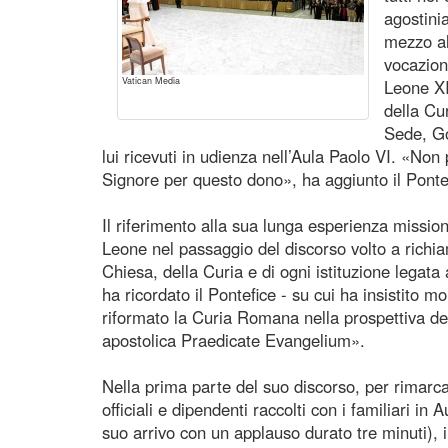
agostini
mezzo al
vocazion
Vatican Media
Leone XIV
della Cu
Sede, Go
lui ricevuti in udienza nell’Aula Paolo VI. «Non
Signore per questo dono», ha aggiunto il Ponte
Il riferimento alla sua lunga esperienza mission
Leone nel passaggio del discorso volto a richi
Chiesa, della Curia e di ogni istituzione legata
ha ricordato il Pontefice - su cui ha insistito
riformato la Curia Romana nella prospettiva del
apostolica Praedicate Evangelium».
Nella prima parte del suo discorso, per rimarca
officiali e dipendenti raccolti con i familiari in
suo arrivo con un applauso durato tre minuti), 