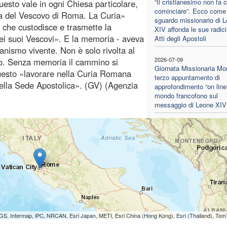
“Il cristianesimo non fa 
esto vale in ogni Chiesa particolare,
cominciare”. Ecco come 
ria del Vescovo di Roma. La Curia»
sguardo missionario di 
e che custodisce e trasmette la
XIV affonda le sue radici
ei suoi Vescovi». E la memoria - aveva
Atti degli Apostoli
anismo vivente. Non è solo rivolta al
2026-07-09
uro. Senza memoria il cammino si
Giornata Missionaria Mon
questo «lavorare nella Curia Romana
terzo appuntamento di
della Sede Apostolica». (GV) (Agenzia
approfondimento “on line”
mondo francofono sul
messaggio di Leone XIV
S, Intermap, iPC, NRCAN, Esri Japan, METI, Esri China (Hong Kong), Esri (Thailand), To