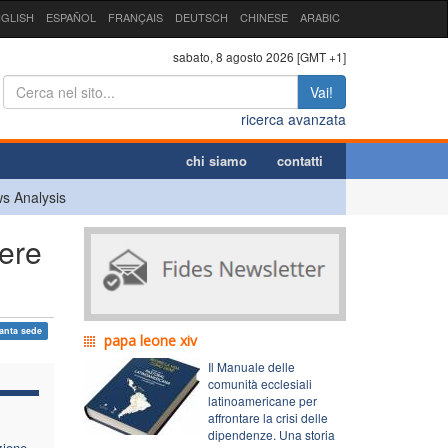
GLISH
ESPAÑOL
FRANÇAIS
DEUTSCH
CHINESE
ARABIC
sabato, 8 agosto 2026 [GMT +1]
Vai!
ricerca avanzata
chi siamo
contatti
s Analysis
sere
anta sede
papa leone xiv
Il Manuale delle
comunità ecclesiali
latinoamericane per
affrontare la crisi delle
dipendenze. Una storia
zione