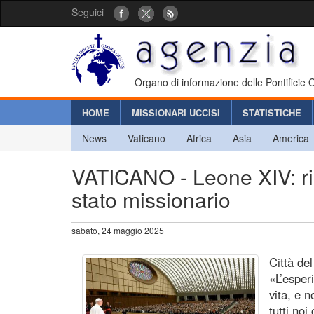
Seguici
Organo di informazione delle Pontificie
HOME
MISSIONARI UCCISI
STATISTICHE
News
Vaticano
Africa
Asia
America
VATICANO - Leone XIV: rin
stato missionario
sabato, 24 maggio 2025
Città de
«L’esper
vita, e 
tutti noi