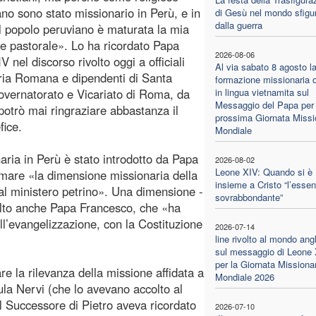
ano sono stato missionario in Perù, e in
di Gesù nel mondo sfigu
dalla guerra
 popolo peruviano è maturata la mia
e pastorale». Lo ha ricordato Papa
2026-08-06
 nel discorso rivolto oggi a officiali
Al via sabato 8 agosto l
ria Romana e dipendenti di Santa
formazione missionaria o
vernatorato e Vicariato di Roma, da
in lingua vietnamita sul
Messaggio del Papa per 
 potrò mai ringraziare abbastanza il
prossima Giornata Missi
fice.
Mondiale
aria in Perù è stato introdotto da Papa
2026-08-02
Leone XIV: Quando si è
amare «la dimensione missionaria della
insieme a Cristo “l’essen
 al ministero petrino». Una dimensione -
sovrabbondante”
 molto anche Papa Francesco, che «ha
l’evangelizzazione, con la Costituzione
2026-07-14
line rivolto al mondo ang
sul messaggio di Leone
per la Giornata Missiona
re la rilevanza della missione affidata a
Mondiale 2026
 Aula Nervi (che lo avevano accolto al
il Successore di Pietro aveva ricordato
2026-07-10