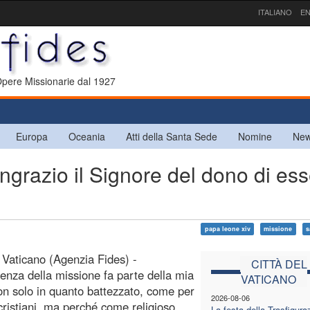
ITALIANO
EN
 Opere Missionarie dal 1927
Europa
Oceania
Atti della Santa Sede
Nomine
New
grazio il Signore del dono di es
papa leone xiv
missione
s
l Vaticano (Agenzia Fides) -
CITTÀ DEL
ienza della missione fa parte della mia
VATICANO
non solo in quanto battezzato, come per
2026-08-06
 cristiani, ma perché come religioso
La festa della Trasfigura