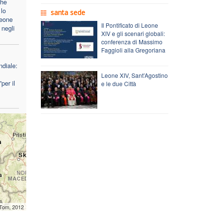
che
lo
santa sede
Leone
Il Pontificato di Leone
 negli
XIV e gli scenari globali:
conferenza di Massimo
Faggioli alla Gregoriana
diale:
Leone XIV, Sant’Agostino
per il
e le due Città
mTom, 2012