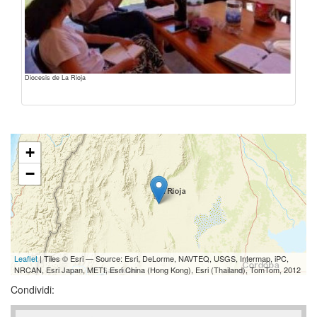
Diocesis de La Rioja
+
−
Leaflet
| Tiles © Esri — Source: Esri, DeLorme, NAVTEQ, USGS, Intermap, iPC,
NRCAN, Esri Japan, METI, Esri China (Hong Kong), Esri (Thailand), TomTom, 2012
Condividi: