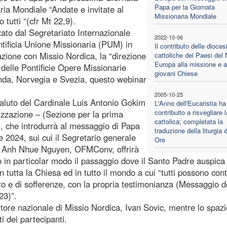
Papa per la Giornata
ria Mondiale “Andate e invitate al
Missionaria Mondiale
 tutti “(cfr Mt 22,9).
ato dal Segretariato Internazionale
2022-10-06
ntificia Unione Missionaria (PUM) in
Il contributo delle dioces
azione con Missio Nordica, la “direzione
cattoliche dei Paesi del 
Europa alla missione e a
” delle Pontificie Opere Missionarie
giovani Chiese
nda, Norvegia e Svezia, questo webinar
2005-10-25
aluto del Cardinale Luis Antonio Gokim
L'Anno dell'Eucaristia ha
contribuito a risvegliare 
lizzazione – (Sezione per la prima
cattolica; completata la
), che introdurrà al messaggio di Papa
traduzione della liturgia d
 2024, sui cui il Segretario generale
Ore
nh Anh Nhue Nguyen, OFMConv, offrirà
 in particolar modo il passaggio dove il Santo Padre auspica
 tutta la Chiesa ed in tutto il mondo a cui “tutti possono cont
aro e di sofferenze, con la propria testimonianza (Messaggio d
23)”.
tore nazionale di Missio Nordica, Ivan Sovic, mentre lo spazi
 dei partecipanti.