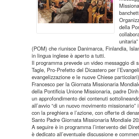
Missiona
banchetto
Organizz
della Po
collabor
unitaria
(POM) che riunisce Danimarca, Finlandia, Isla
in lingua inglese è aperto a tutti.
Il programma prevede un video messaggio di s
Tagle, Pro-Prefetto del Dicastero per l’Evange
evangelizzazione e le nuove Chiese particolari
Francesco per la Giornata Missionaria Mondiale
della Pontificia Unione Missionaria, padre Di
un approfondimento dei contenuti sottolineando
all’avvio “di un nuovo movimento missionario” in
con la preghiera e l’azione, con offerte di den
Santo Padre Giornata Missionaria Mondiale 20
A seguire è in programma l’intervento del Diret
è dedicato all’eventuale discussione e commenti