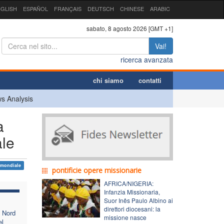
GLISH
ESPAÑOL
FRANÇAIS
DEUTSCH
CHINESE
ARABIC
sabato, 8 agosto 2026 [GMT +1]
Vai!
ricerca avanzata
chi siamo
contatti
s Analysis
a
ale
 mondiale
pontificie opere missionarie
AFRICA/NIGERIA:
Infanzia Missionaria,
Suor Inês Paulo Albino ai
direttori diocesani: la
l Nord
missione nasce
el