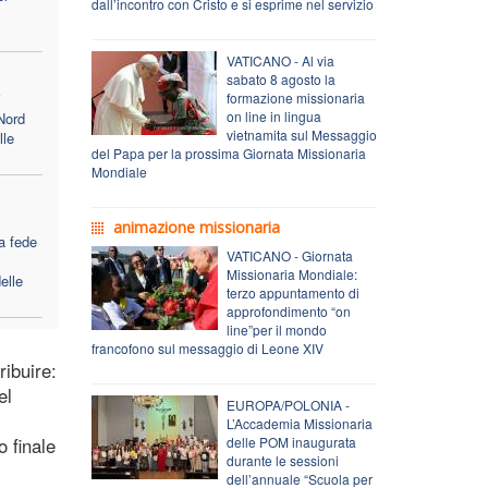
dall’incontro con Cristo e si esprime nel servizio
VATICANO - Al via
sabato 8 agosto la
i
formazione missionaria
on line in lingua
Nord
vietnamita sul Messaggio
lle
del Papa per la prossima Giornata Missionaria
Mondiale
animazione missionaria
la fede
VATICANO - Giornata
Missionaria Mondiale:
elle
terzo appuntamento di
approfondimento “on
line”per il mondo
francofono sul messaggio di Leone XIV
ribuire:
el
EUROPA/POLONIA -
L’Accademia Missionaria
o finale
delle POM inaugurata
durante le sessioni
dell’annuale “Scuola per