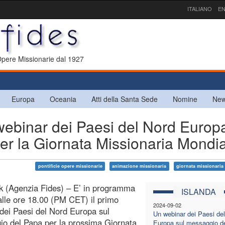
ITALIANO
EN
 Opere Missionarie dal 1927
Europa
Oceania
Atti della Santa Sede
Nomine
New
binar dei Paesi del Nord Europ
er la Giornata Missionaria Mondi
pontificie opere missionarie
animazione missionaria
giornata missionaria
k (Agenzia Fides) – E’ in programma
ISLANDA
alle ore 18.00 (PM CET) il primo
2024-09-02
dei Paesi del Nord Europa sul
Un webinar dei Paesi de
o del Papa per la prossima Giornata
Europa sul messaggio d