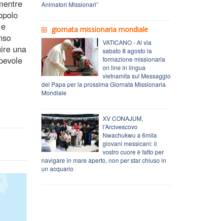
 mentre
Animatori Missionari”
opolo
 e
giornata missionaria mondiale
enso
VATICANO - Al via
uire una
sabato 8 agosto la
apevole
formazione missionaria
on line in lingua
vietnamita sul Messaggio
del Papa per la prossima Giornata Missionaria
Mondiale
XV CONAJUM,
l’Arcivescovo
Nwachukwu a 6mila
giovani messicani: il
vostro cuore è fatto per
navigare in mare aperto, non per star chiuso in
un acquario