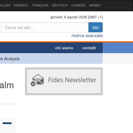
GLISH
ESPAÑOL
FRANÇAIS
DEUTSCH
CHINESE
ARABIC
giovedì, 6 agosto 2026 [GMT +1]
Vai!
ricerca avanzata
chi siamo
contatti
s Analysis
Palm