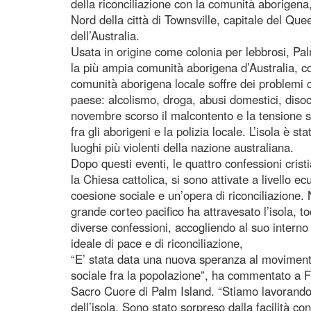
della riconciliazione con la comunità aborigena,
Nord della città di Townsville, capitale del Que
dell’Australia.
Usata in origine come colonia per lebbrosi, Pal
la più ampia comunità aborigena d’Australia, con
comunità aborigena locale soffre dei problemi che
paese: alcolismo, droga, abusi domestici, disoc
novembre scorso il malcontento e la tensione so
fra gli aborigeni e la polizia locale. L’isola è s
luoghi più violenti della nazione australiana.
Dopo questi eventi, le quattro confessioni cristi
la Chiesa cattolica, si sono attivate a livell
coesione sociale e un’opera di riconciliazione. 
grande corteo pacifico ha attravesato l’isola, t
diverse confessioni, accogliendo al suo interno 
ideale di pace e di riconciliazione,
“E’ stata data una nuova speranza al movimento
sociale fra la popolazione”, ha commentato a F
Sacro Cuore di Palm Island. “Stiamo lavorando p
dell’isola. Sono stato sorpreso dalla facilità co