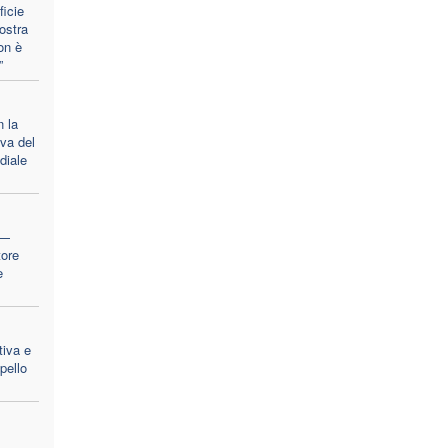
ficie
ostra
on è
”
 la
iva del
diale
 —
tore
e
tiva e
ppello