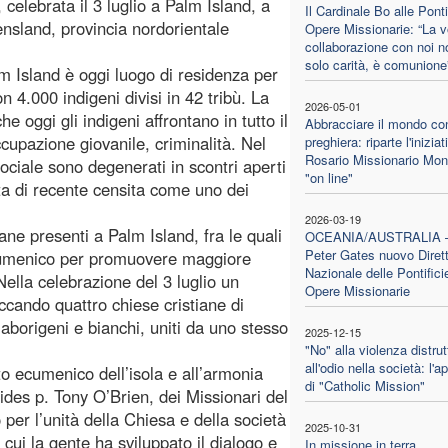
 celebrata il 3 luglio a Palm Island, a
Il Cardinale Bo alle Ponti
ensland, provincia nordorientale
Opere Missionarie: “La v
collaborazione con noi n
solo carità, è comunione
m Island è oggi luogo di residenza per
 4.000 indigeni divisi in 42 tribù. La
2026-05-01
 oggi gli indigeni affrontano in tutto il
Abbracciare il mondo con
cupazione giovanile, criminalità. Nel
preghiera: riparte l'iniziat
Rosario Missionario Mon
ciale sono degenerati in scontri aperti
"on line"
tata di recente censita come uno dei
2026-03-19
ane presenti a Palm Island, fra le quali
OCEANIA/AUSTRALIA
Peter Gates nuovo Diret
o ecumenico per promuovere maggiore
Nazionale delle Pontifici
Nella celebrazione del 3 luglio un
Opere Missionarie
occando quattro chiese cristiane di
aborigeni e bianchi, uniti da uno stesso
2025-12-15
"No" alla violenza distrut
all'odio nella società: l'a
 ecumenico dell’isola e all’armonia
di "Catholic Mission"
ides p. Tony O’Brien, dei Missionari del
er l’unità della Chiesa e della società
2025-10-31
n cui la gente ha sviluppato il dialogo e
In missione in terra