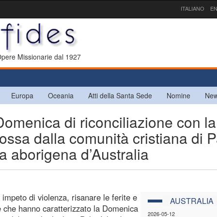
ITALIANO
EN
 Opere Missionarie dal 1927
Europa
Oceania
Atti della Santa Sede
Nomine
New
enica di riconciliazione con la
ssa dalla comunità cristiana di 
ia aborigena d’Australia
mpeto di violenza, risanare le ferite e
AUSTRALIA
dine che hanno caratterizzato la Domenica
2026-05-12