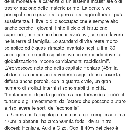
della moneta e la carenza di un sistema industriale o di
trasformazione delle materie prime. La gente vive
principalmente grazie alla pesca e all’agricoltura di pura
sussistenza. Il livello di disoccupazione è sempre alto
anche perché i giovani, finito il ciclo di istruzione
superiore, non hanno sbocchi lavorativi, se non il lavoro
nella terra di famiglia. Lo standard di vita resta molto
semplice ed è quasi rimasto invariato negli ultimi 30
anni: questo è molto significativo, in un mondo dove la
globalizzazione impone cambiamenti rapidissimi”.
L’Arcivescovo nota che nella capitale Honiara (45mila
abitanti) si cominciano a vedere i segni di una povertà
diffusa anche perchè, con la guerra civile, un gran
numero di sfollati interni si sono stabiliti in città.
“Lentamente, dopo la guerra, stanno tornando a fiorire il
turismo e gli investimenti dall’estero che possono aiutare
a risollevare le sorti dell’economia”.
La Chiesa nell’arcipelago, che conta nel complesso circa
470mila abitanti, ha circa 90mila fedeli divisi in tre
diocesi: Honiara, Auki e Gizo. Oggi il 40% del clero è