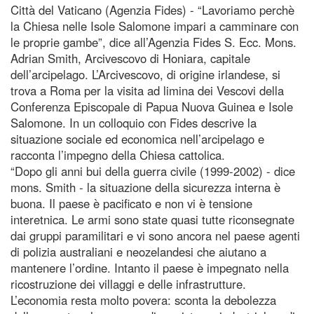
Città del Vaticano (Agenzia Fides) - “Lavoriamo perchè
la Chiesa nelle Isole Salomone impari a camminare con
le proprie gambe”, dice all’Agenzia Fides S. Ecc. Mons.
Adrian Smith, Arcivescovo di Honiara, capitale
dell’arcipelago. L’Arcivescovo, di origine irlandese, si
trova a Roma per la visita ad limina dei Vescovi della
Conferenza Episcopale di Papua Nuova Guinea e Isole
Salomone. In un colloquio con Fides descrive la
situazione sociale ed economica nell’arcipelago e
racconta l’impegno della Chiesa cattolica.
“Dopo gli anni bui della guerra civile (1999-2002) - dice
mons. Smith - la situazione della sicurezza interna è
buona. Il paese è pacificato e non vi è tensione
interetnica. Le armi sono state quasi tutte riconsegnate
dai gruppi paramilitari e vi sono ancora nel paese agenti
di polizia australiani e neozelandesi che aiutano a
mantenere l’ordine. Intanto il paese è impegnato nella
ricostruzione dei villaggi e delle infrastrutture.
L’economia resta molto povera: sconta la debolezza