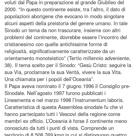
voluti dal Papa in preparazione al grande Giubileo del
2000. “In questo continente esiste, tra l’altro, il dato di
popolazioni aborigene che evocano in modo singolare
alcuni aspetti della preistoria del genere umano. In tale
Sinodo un tema da non trascurare, insieme con altri
problemi del continente, dovrebbe essere l’incontro del
cristianesimo con quelle antichissime forme di
religiosità, significativamente caratterizzate da un
orientamento monoteistico” (Tertio millennio adveniente,
38). Il tema scelto per il Sinodo: “Gesù Cristo: seguire la
sua Via, proclamare la sua Verità, vivere la sua Vita.
Una chiamata per i popoli dell’Oceania”.
Il Papa aveva nominato il 7 giugno 1996 il Consiglio pre-
Sinodale. Nell’agosto 1997 furono pubblicati i
Lineamenta e nel marzo 1998 l’Instrumentum laboris.
Caratteristica di questa Assemblea sinodale fu che vi
hanno partecipato tutti i Vescovi della regione come
membri ex officio. L’Oceania è forse il continente meno
conosciuto da tutti i punti di vista. Comprende un
territorio di 8.508.769 kmq in cui si distinguono quattro