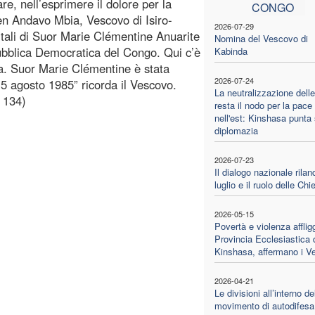
are, nell’esprimere il dolore per la
CONGO
en Andavo Mbia, Vescovo di Isiro-
2026-07-29
rtali di Suor Marie Clémentine Anuarite
Nomina del Vescovo di
ubblica Democratica del Congo. Qui c’è
Kabinda
ta. Suor Marie Clémentine è stata
2026-07-24
15 agosto 1985” ricorda il Vescovo.
La neutralizzazione del
 134)
resta il nodo per la pace
nell'est: Kinshasa punta 
diplomazia
2026-07-23
Il dialogo nazionale rilan
luglio e il ruolo delle Chi
2026-05-15
Povertà e violenza afflig
Provincia Ecclesiastica 
Kinshasa, affermano i V
2026-04-21
Le divisioni all’interno de
movimento di autodifesa