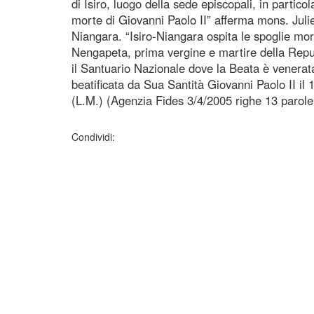
di Isiro, luogo della sede episcopali, in particol
morte di Giovanni Paolo II” afferma mons. Juli
Niangara. “Isiro-Niangara ospita le spoglie mo
Nengapeta, prima vergine e martire della Rep
il Santuario Nazionale dove la Beata è venera
beatificata da Sua Santità Giovanni Paolo II il 
(L.M.) (Agenzia Fides 3/4/2005 righe 13 parole
Condividi: