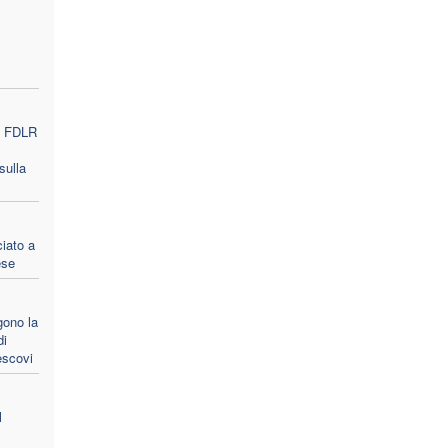
le FDLR
sulla
ciato a
ese
gono la
di
escovi
l