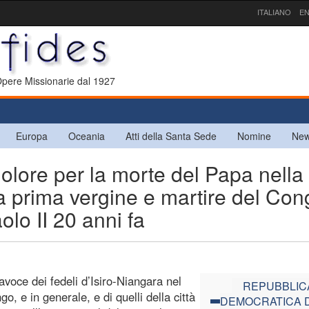
ITALIANO
EN
 Opere Missionarie dal 1927
Europa
Oceania
Atti della Santa Sede
Nomine
New
ore per la morte del Papa nella
la prima vergine e martire del Co
olo II 20 anni fa
avoce dei fedeli d’Isiro-Niangara nel
REPUBBLIC
, e in generale, e di quelli della città
DEMOCRATICA 