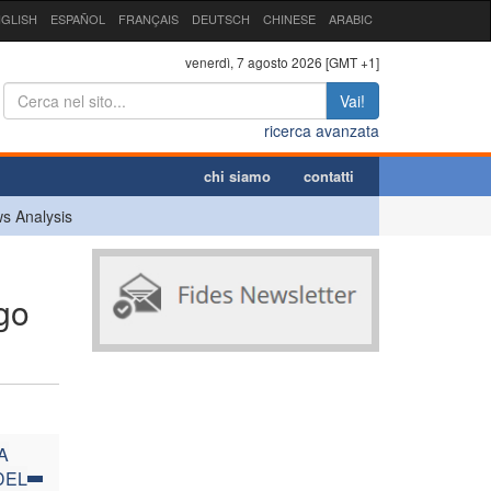
GLISH
ESPAÑOL
FRANÇAIS
DEUTSCH
CHINESE
ARABIC
venerdì, 7 agosto 2026 [GMT +1]
Vai!
ricerca avanzata
chi siamo
contatti
s Analysis
ngo
A
DEL