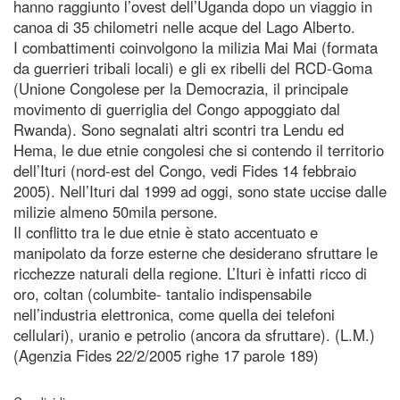
hanno raggiunto l’ovest dell’Uganda dopo un viaggio in
canoa di 35 chilometri nelle acque del Lago Alberto.
I combattimenti coinvolgono la milizia Mai Mai (formata
da guerrieri tribali locali) e gli ex ribelli del RCD-Goma
(Unione Congolese per la Democrazia, il principale
movimento di guerriglia del Congo appoggiato dal
Rwanda). Sono segnalati altri scontri tra Lendu ed
Hema, le due etnie congolesi che si contendo il territorio
dell’Ituri (nord-est del Congo, vedi Fides 14 febbraio
2005). Nell’Ituri dal 1999 ad oggi, sono state uccise dalle
milizie almeno 50mila persone.
Il conflitto tra le due etnie è stato accentuato e
manipolato da forze esterne che desiderano sfruttare le
ricchezze naturali della regione. L’Ituri è infatti ricco di
oro, coltan (columbite- tantalio indispensabile
nell’industria elettronica, come quella dei telefoni
cellulari), uranio e petrolio (ancora da sfruttare). (L.M.)
(Agenzia Fides 22/2/2005 righe 17 parole 189)