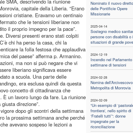
ale SMA, descrivendo la riunione
Nominato il nuovo dirett
Monrovia, capitale della Liberia. “Erano
delle Pontificie Opere
Missionarie
ssioni cristiane. Eravamo un centinaio
ffermato che le tensioni liberiane non
2025-04-14
ito il proprio impegno per la pace”.
Sostegno medico sanitar
. Diversi presenti erano stati colpiti
persone con disabilità o 
C’è chi ha perso la casa, chi la
situazioni di grande pove
enticare la folla festosa che applaudiva
2024-12-19
lamica del paese” afferma p. Armanino.
Incendio nel Parlamento
ivazioni, ma non si può negare che vi
settimane di tensioni
essere liberiano significava essere
andato a scuola. Una parte delle
2024-02-28
Nomina dell’Arcivescovo
ndingo, era esclusa quindi da questa
Metropolita di Monrovia
uovo concetto di cittadinanza che
. È un lavoro lungo da fare. La riunione
2024-02-09
 giusta direzione”.
“Un esempio di ‘pastoral
vigore dopo gli scontri della settimana
frontiera', nello spirito di
‘Fratelli tutti’”: donne
ntro la prossima settimana anche perché
impegnate per la
, che avevano sospeso le lezioni a
riconciliazione