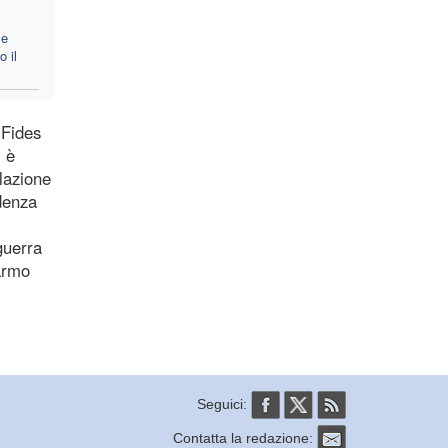
le
 il
 Fides
, è
olazione
ndenza
guerra
sarmo
Seguici:
Contatta la redazione: