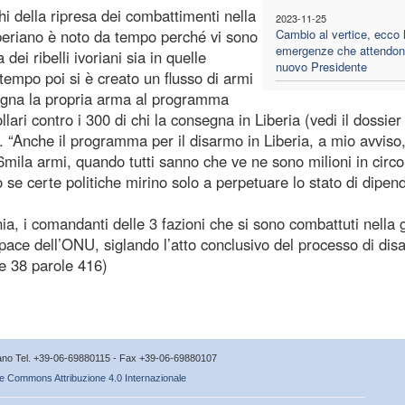
hi della ripresa dei combattimenti nella
2023-11-25
iberiano è noto da tempo perché vi sono
Cambio al vertice, ecco 
emergenze che attendono
dei ribelli ivoriani sia in quelle
nuovo Presidente
tempo poi si è creato un flusso di armi
segna la propria arma al programma
lari contro i 300 di chi la consegna in Liberia (vedi il dossier
4). “Anche il programma per il disarmo in Liberia, a mio avviso
26mila armi, quando tutti sanno che ve ne sono milioni in circ
 se certe politiche mirino solo a perpetuare lo stato di dipe
a, i comandanti delle 3 fazioni che si sono combattuti nella 
i pace dell’ONU, siglando l’atto conclusivo del processo di di
he 38 parole 416)
icano Tel. +39-06-69880115 - Fax +39-06-69880107
e Commons Attribuzione 4.0 Internazionale