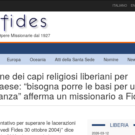
ITALIANO
EN
 Opere Missionarie dal 1927
Europa
Oceania
Atti della Santa Sede
Nomine
New
dei capi religiosi liberiani per
paese: “bisogna porre le basi per 
nanza” afferma un missionario a F
ntativo per superare le lacerazioni
LIBERIA
(vedi Fides 30 ottobre 2004)” dice
2026-03-12