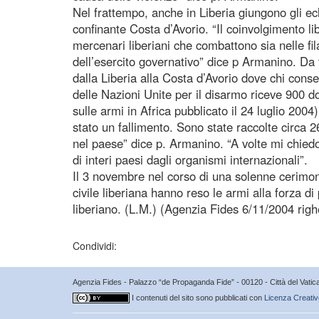
Nel frattempo, anche in Liberia giungono gli ec
confinante Costa d’Avorio. “Il coinvolgimento l
mercenari liberiani che combattono sia nelle fila 
dell’esercito governativo” dice p Armanino. Da 
dalla Liberia alla Costa d’Avorio dove chi con
delle Nazioni Unite per il disarmo riceve 900 dol
sulle armi in Africa pubblicato il 24 luglio 200
stato un fallimento. Sono state raccolte circa 
nel paese” dice p. Armanino. “A volte mi chiedo
di interi paesi dagli organismi internazionali”.
Il 3 novembre nel corso di una solenne cerimoni
civile liberiana hanno reso le armi alla forza d
liberiano. (L.M.) (Agenzia Fides 6/11/2004 rig
Condividi:
Agenzia Fides - Palazzo “de Propaganda Fide” - 00120 - Città del Vat
I contenuti del sito sono pubblicati con
Licenza Creativ