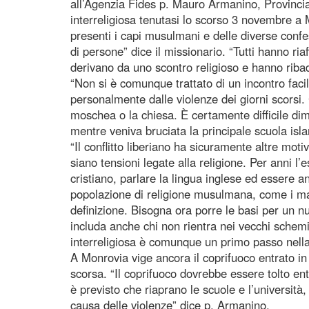
all’Agenzia Fides p. Mauro Armanino, Provinci
interreligiosa tenutasi lo scorso 3 novembre a 
presenti i capi musulmani e delle diverse confe
di persone” dice il missionario. “Tutti hanno ria
derivano da uno scontro religioso e hanno ribad
“Non si è comunque trattato di un incontro facile
personalmente dalle violenze dei giorni scorsi. 
moschea o la chiesa. È certamente difficile dim
mentre veniva bruciata la principale scuola is
“Il conflitto liberiano ha sicuramente altre mot
siano tensioni legate alla religione. Per anni l’
cristiano, parlare la lingua inglese ed essere 
popolazione di religione musulmana, come i ma
definizione. Bisogna ora porre le basi per un n
includa anche chi non rientra nei vecchi schemi
interreligiosa è comunque un primo passo nella
A Monrovia vige ancora il coprifuoco entrato in 
scorsa. “Il coprifuoco dovrebbe essere tolto e
è previsto che riaprano le scuole e l’università
causa delle violenze” dice p. Armanino.