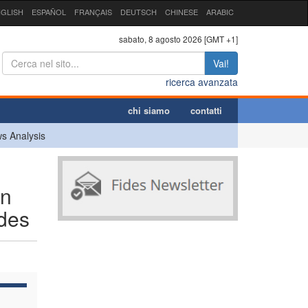
GLISH
ESPAÑOL
FRANÇAIS
DEUTSCH
CHINESE
ARABIC
sabato, 8 agosto 2026 [GMT +1]
Vai!
ricerca avanzata
chi siamo
contatti
s Analysis
un
ides