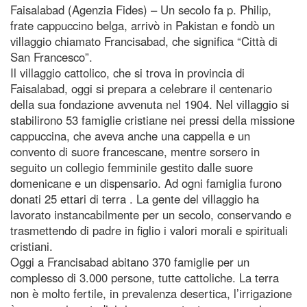
Faisalabad (Agenzia Fides) – Un secolo fa p. Philip,
frate cappuccino belga, arrivò in Pakistan e fondò un
villaggio chiamato Francisabad, che significa “Città di
San Francesco”.
Il villaggio cattolico, che si trova in provincia di
Faisalabad, oggi si prepara a celebrare il centenario
della sua fondazione avvenuta nel 1904. Nel villaggio si
stabilirono 53 famiglie cristiane nei pressi della missione
cappuccina, che aveva anche una cappella e un
convento di suore francescane, mentre sorsero in
seguito un collegio femminile gestito dalle suore
domenicane e un dispensario. Ad ogni famiglia furono
donati 25 ettari di terra . La gente del villaggio ha
lavorato instancabilmente per un secolo, conservando e
trasmettendo di padre in figlio i valori morali e spirituali
cristiani.
Oggi a Francisabad abitano 370 famiglie per un
complesso di 3.000 persone, tutte cattoliche. La terra
non è molto fertile, in prevalenza desertica, l’irrigazione