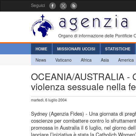
Seguici
Organo di informazione delle Pontificie
HOME
MISSIONARI UCCISI
STATISTICHE
News
Vaticano
Africa
Asia
America
OCEANIA/AUSTRALIA - Gior
violenza sessuale nella fe
martedì, 6 luglio 2004
Sydney (Agenzia Fides) - Una giornata di preghi
coscienze per combattere contro lo sfruttament
promossa in Australia il 6 luglio, nel giorno del
lanciare l’iniziativa è stata la Catholich Wom