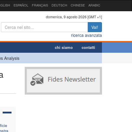
GLISH
ESPAÑOL
FRANÇAIS
DEUTSCH
CHINESE
ARABIC
domenica, 9 agosto 2026 [GMT +1]
Vai!
ricerca avanzata
chi siamo
contatti
s Analysis
a
ficie
ostra