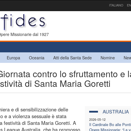
ITALIANO
EN
 Opere Missionarie dal 1927
Europa
Oceania
Atti della Santa Sede
Nomine
New
nata contro lo sfruttamento e l
stività di Santa Maria Goretti
era e di sensibilizzazione delle
AUSTRALIA
o e a violenza sessuale è stata
2026-05-12
la festività di Santa Maria Goretti. A
Il Cardinale Bo alle Ponti
en’s League Australia, che ha promosso
Opere Missionarie: “La v