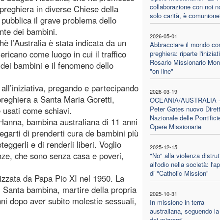
collaborazione con noi n
 preghiera in diverse Chiese della
solo carità, è comunione
 pubblica il grave problema dello
nte dei bambini.
2026-05-01
 l’Australia è stata indicata da un
Abbracciare il mondo con
icano come luogo in cui il traffico
preghiera: riparte l'iniziat
Rosario Missionario Mon
e dei bambini e il fenomeno dello
"on line"
o all’iniziativa, pregando e partecipando
2026-03-19
 preghiera a Santa Maria Goretti,
OCEANIA/AUSTRALIA
Peter Gates nuovo Diret
e usati come schiavi.
Nazionale delle Pontifici
 Hanna, bambina australiana di 11 anni
Opere Missionarie
egarti di prenderti cura de bambini più
eggerli e di renderli liberi. Voglio
2025-12-15
enze, che sono senza casa e poveri,
"No" alla violenza distrut
all'odio nella società: l'a
di "Catholic Mission"
izzata da Papa Pio XI nel 1950. La
. Santa bambina, martire della propria
2025-10-31
nni dopo aver subito molestie sessuali,
In missione in terra
australiana, seguendo la
dei migranti