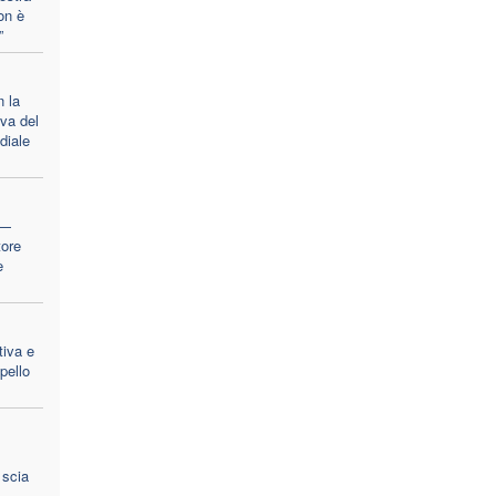
on è
”
 la
iva del
diale
 —
tore
e
tiva e
ppello
 scia