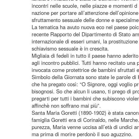
incontri nelle scuole, nelle piazze e momenti d
nazione per portare all’attenzione dell’opinione
sfruttamento sessuale delle donne e specialme
La tematica ha avuto nuova eco nel paese poichè
recente Rapporto del Dipartimento di Stato amer
internazionale di esseri umani, la prostituzion
schiavismo sessuale è in crescita.
Migliaia di fedeli in tutto il paese hanno aderit
agli incontro pubblici. Tutti hanno recitato una
invocata come protettrice de bambini sfruttati 
Simbolo della Giornata sono state le parole di
che ha pregato così: “O Signore, oggi voglio pr
bisognosi. So che alcun li usano, ti prego di prot
pregarti per tutti i bambini che subiscono viol
affinchè non soffrano mai più”.
Santa Maria Goretti (1890-1902) è stata canon
famiglia Goretti era di Corinaldo, nelle Marche
purezza, Maria venne uccisa all’età di undici a
ma prima di morire perdonò il suo aguzzino.