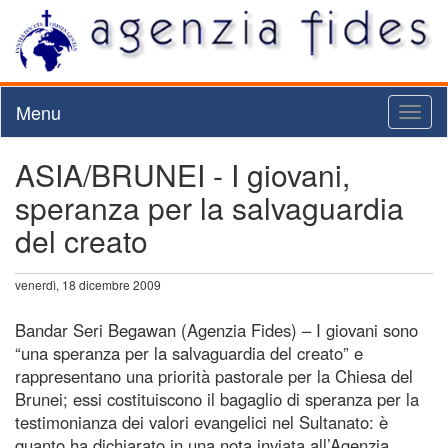
Menu
Toggl
naviga
ASIA/BRUNEI - I giovani,
speranza per la salvaguardia
del creato
venerdì, 18 dicembre 2009
Bandar Seri Begawan (Agenzia Fides) – I giovani sono
“una speranza per la salvaguardia del creato” e
rappresentano una priorità pastorale per la Chiesa del
Brunei; essi costituiscono il bagaglio di speranza per la
testimonianza dei valori evangelici nel Sultanato: è
quanto ha dichiarato in una nota inviata all’Agenzia