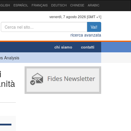
GLISH
ESPAÑOL
FRANÇAIS
DEUTSCH
CHINESE
ARABIC
venerdì, 7 agosto 2026 [GMT +1]
Vai!
ricerca avanzata
chi siamo
contatti
s Analysis
i
nità