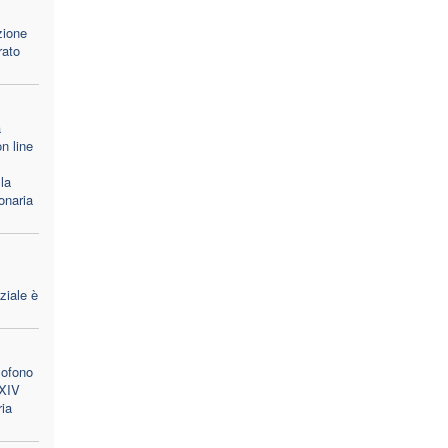
zione
rato
a
n line
la
onaria
ziale è
lofono
 XIV
ria