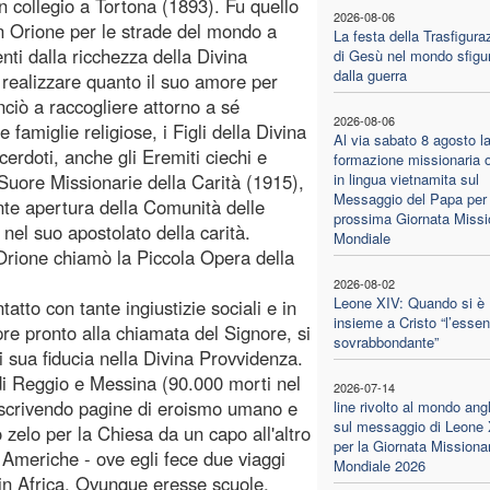
un collegio a Tortona (1893). Fu quello
2026-08-06
n Orione per le strade del mondo a
La festa della Trasfigura
ienti dalla ricchezza della Divina
di Gesù nel mondo sfigu
dalla guerra
 realizzare quanto il suo amore per
ciò a raccogliere attorno a sé
2026-08-06
 famiglie religiose, i Figli della Divina
Al via sabato 8 agosto l
erdoti, anche gli Eremiti ciechi e
formazione missionaria o
e Suore Missionarie della Carità (1915),
in lingua vietnamita sul
Messaggio del Papa per 
nte apertura della Comunità delle
prossima Giornata Missi
nel suo apostolato della carità.
Mondiale
 Orione chiamò la Piccola Opera della
2026-08-02
Leone XIV: Quando si è
tto con tante ingiustizie sociali e in
insieme a Cristo “l’essen
e pronto alla chiamata del Signore, si
sovrabbondante”
sua fiducia nella Divina Provvidenza.
 di Reggio e Messina (90.000 morti nel
2026-07-14
 scrivendo pagine di eroismo umano e
line rivolto al mondo ang
sul messaggio di Leone
o zelo per la Chiesa da un capo all'altro
per la Giornata Missiona
e Americhe - ove egli fece due viaggi
Mondiale 2026
in Africa. Ovunque eresse scuole,