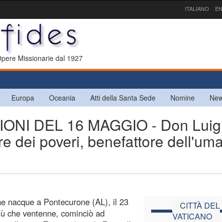
ITALIANO
EN
 Opere Missionarie dal 1927
Europa
Oceania
Atti della Santa Sede
Nomine
New
NI DEL 16 MAGGIO - Don Luig
e dei poveri, benefattore dell'uma
one nacque a Pontecurone (AL), il 23
CITTÀ DEL
più che ventenne, cominciò ad
VATICANO