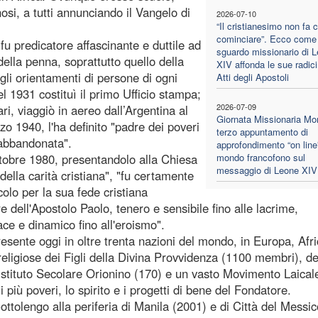
osi, a tutti annunciando il Vangelo di
2026-07-10
“Il cristianesimo non fa 
cominciare”. Ecco come 
fu predicatore affascinante e duttile ad
sguardo missionario di 
della penna, soprattutto quello della
XIV affonda le sue radici
gli orientamenti di persone di ogni
Atti degli Apostoli
 nel 1931 costituì il primo Ufficio stampa;
2026-07-09
ari, viaggiò in aereo dall’Argentina al
Giornata Missionaria Mon
zo 1940, l'ha definito "padre dei poveri
terzo appuntamento di
 abbandonata".
approfondimento “on line”
ottobre 1980, presentandolo alla Chiesa
mondo francofono sul
messaggio di Leone XIV
ella carità cristiana", "fu certamente
olo per la sua fede cristiana
 dell'Apostolo Paolo, tenero e sensibile fino alle lacrime,
ace e dinamico fino all'eroismo".
sente oggi in oltre trenta nazioni del mondo, in Europa, Afri
igiose dei Figli della Divina Provvidenza (1100 membri), de
'Istituto Secolare Orionino (170) e un vasto Movimento Laical
 più poveri, lo spirito e i progetti di bene del Fondatore.
 Cottolengo alla periferia di Manila (2001) e di Città del Messi