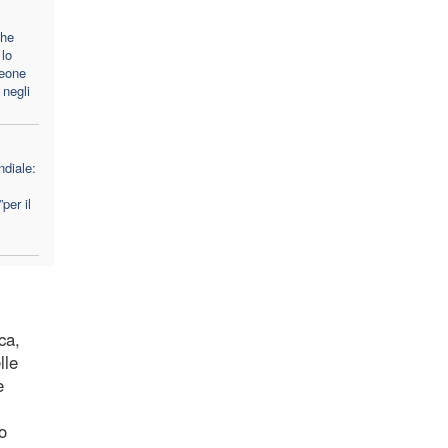
che
lo
Leone
 negli
diale:
per il
ca,
lle
e
co