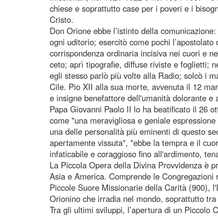
chiese e soprattutto case per i poveri e i bisogn
Cristo.
Don Orione ebbe l’istinto della comunicazione: 
ogni uditorio; esercitò come pochi l’apostolato 
corrispondenza ordinaria incisiva nei cuori e ne
ceto; aprì tipografie, diffuse riviste e foglietti;
egli stesso parlò più volte alla Radio; solcò i m
Cile. Pio XII alla sua morte, avvenuta il 12 mar
e insigne benefattore dell'umanità dolorante e
Papa Giovanni Paolo II lo ha beatificato il 26 
come "una meravigliosa e geniale espressione d
una delle personalità più eminenti di questo sec
apertamente vissuta", "ebbe la tempra e il cuore
infaticabile e coraggioso fino all'ardimento, ten
La Piccola Opera della Divina Provvidenza è pre
Asia e America. Comprende le Congregazioni rel
Piccole Suore Missionarie della Carità (900), l
Orionino che irradia nel mondo, soprattutto tra i
Tra gli ultimi sviluppi, l’apertura di un Piccolo