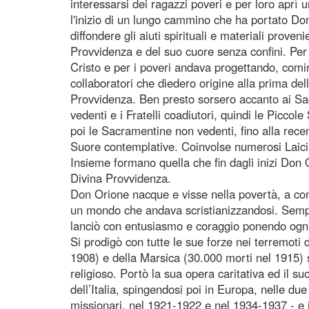
interessarsi dei ragazzi poveri e per loro aprì 
l'inizio di un lungo cammino che ha portato Do
diffondere gli aiuti spirituali e materiali proven
Provvidenza e del suo cuore senza confini. Per
Cristo e per i poveri andava progettando, comin
collaboratori che diedero origine alla prima delle
Provvidenza. Ben presto sorsero accanto ai Sac
vedenti e i Fratelli coadiutori, quindi le Piccol
poi le Sacramentine non vedenti, fino alla rece
Suore contemplative. Coinvolse numerosi Laici 
Insieme formano quella che fin dagli inizi Don
Divina Provvidenza.
Don Orione nacque e visse nella povertà, a conta
un mondo che andava scristianizzandosi. Sempr
lanciò con entusiasmo e coraggio ponendo ogni 
Si prodigò con tutte le sue forze nei terremoti
1908) e della Marsica (30.000 morti nel 1915)
religioso. Portò la sua opera caritativa ed il su
dell’Italia, spingendosi poi in Europa, nelle du
missionari, nel 1921-1922 e nel 1934-1937 - e 