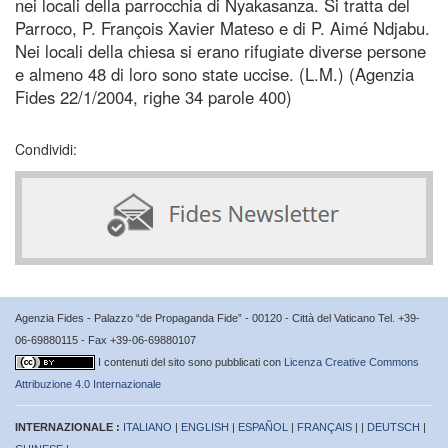
nei locali della parrocchia di Nyakasanza. Si tratta del
Parroco, P. François Xavier Mateso e di P. Aimé Ndjabu.
Nei locali della chiesa si erano rifugiate diverse persone
e almeno 48 di loro sono state uccise. (L.M.) (Agenzia
Fides 22/1/2004, righe 34 parole 400)
Condividi:
Agenzia Fides - Palazzo “de Propaganda Fide” - 00120 - Città del Vaticano Tel. +39-
06-69880115 - Fax +39-06-69880107
I contenuti del sito sono pubblicati con
Licenza Creative Commons
Attribuzione 4.0 Internazionale
INTERNAZIONALE :
ITALIANO
|
ENGLISH
|
ESPAÑOL
|
FRANÇAIS
| |
DEUTSCH
|