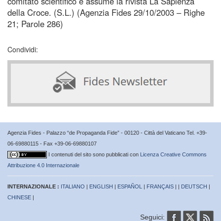
comitato scientifico e assume la rivista La Sapienza
della Croce. (S.L.) (Agenzia Fides 29/10/2003 – Righe
21; Parole 286)
Condividi:
Agenzia Fides - Palazzo “de Propaganda Fide” - 00120 - Città del Vaticano Tel. +39-
06-69880115 - Fax +39-06-69880107
I contenuti del sito sono pubblicati con
Licenza Creative Commons
Attribuzione 4.0 Internazionale
INTERNAZIONALE :
ITALIANO
|
ENGLISH
|
ESPAÑOL
|
FRANÇAIS
| |
DEUTSCH
|
CHINESE
|
Seguici: