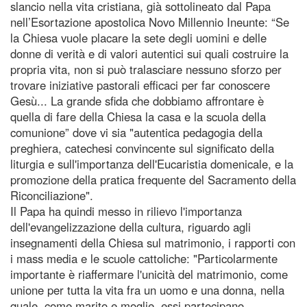
slancio nella vita cristiana, già sottolineato dal Papa
nell’Esortazione apostolica Novo Millennio Ineunte: “Se
la Chiesa vuole placare la sete degli uomini e delle
donne di verità e di valori autentici sui quali costruire la
propria vita, non si può tralasciare nessuno sforzo per
trovare iniziative pastorali efficaci per far conoscere
Gesù... La grande sfida che dobbiamo affrontare è
quella di fare della Chiesa la casa e la scuola della
comunione” dove vi sia "autentica pedagogia della
preghiera, catechesi convincente sul significato della
liturgia e sull'importanza dell'Eucaristia domenicale, e la
promozione della pratica frequente del Sacramento della
Riconciliazione".
Il Papa ha quindi messo in rilievo l'importanza
dell'evangelizzazione della cultura, riguardo agli
insegnamenti della Chiesa sul matrimonio, i rapporti con
i mass media e le scuole cattoliche: "Particolarmente
importante è riaffermare l'unicità del matrimonio, come
unione per tutta la vita fra un uomo e una donna, nella
quale, come marito e moglie, essi partecipano