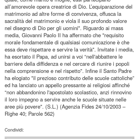
all’amorevole opera creatrice di Dio. L’equiparazione del
matrimonio ad altre forme di convivenza, offusca la
sacralità del matrimonio e viola il suo profondo valore
nel disegno di Dio per gli uomini". Riguardo ai mass
media, Giovanni Paolo II ha affermato che "requisito
morale fondamentale di qualsiasi comunicazione è che
essa deve rispettare e servire la verità". Invitate i media,
ha esortato il Papa, ad unirsi a voi “nell'abbattere le
barriere della diffidenza e nel cercare di riunire i popoli
nella comprensione e nel rispetto". Infine il Santo Padre
ha elogiato "il prezioso contributo delle scuole cattoliche”
ed ha lanciato un appello pressante ai religiosi affinché
“non abbandonino l'apostolato scolastico, anzi rinnovino
il loro impegno a servire anche le scuole situate nelle
aree più povere". (S.L.) (Agenzia Fides 24/10/2003 –
Righe 40; Parole 562)
Condividi: