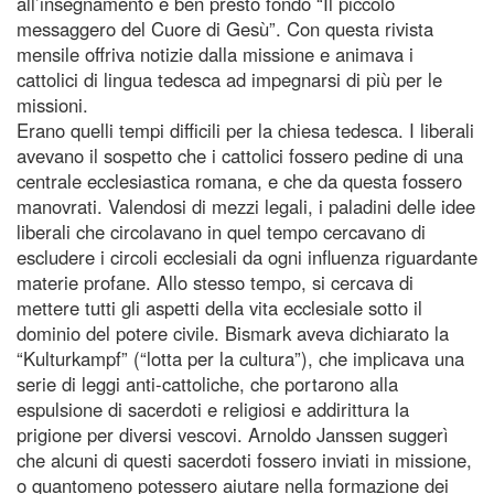
all’insegnamento e ben presto fondò “Il piccolo
messaggero del Cuore di Gesù”. Con questa rivista
mensile offriva notizie dalla missione e animava i
cattolici di lingua tedesca ad impegnarsi di più per le
missioni.
Erano quelli tempi difficili per la chiesa tedesca. I liberali
avevano il sospetto che i cattolici fossero pedine di una
centrale ecclesiastica romana, e che da questa fossero
manovrati. Valendosi di mezzi legali, i paladini delle idee
liberali che circolavano in quel tempo cercavano di
escludere i circoli ecclesiali da ogni influenza riguardante
materie profane. Allo stesso tempo, si cercava di
mettere tutti gli aspetti della vita ecclesiale sotto il
dominio del potere civile. Bismark aveva dichiarato la
“Kulturkampf” (“lotta per la cultura”), che implicava una
serie di leggi anti-cattoliche, che portarono alla
espulsione di sacerdoti e religiosi e addirittura la
prigione per diversi vescovi. Arnoldo Janssen suggerì
che alcuni di questi sacerdoti fossero inviati in missione,
o quantomeno potessero aiutare nella formazione dei