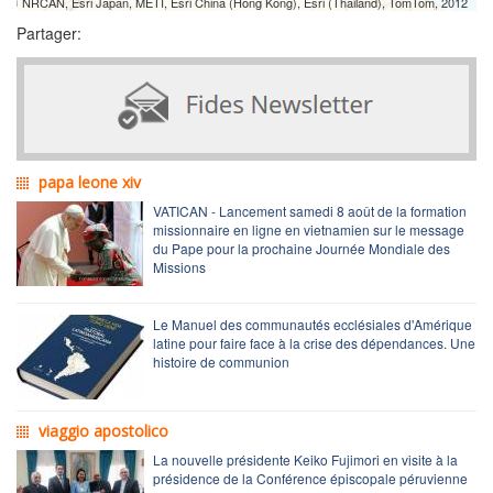
NRCAN, Esri Japan, METI, Esri China (Hong Kong), Esri (Thailand), TomTom, 2012
Partager:
papa leone xiv
VATICAN - Lancement samedi 8 août de la formation
missionnaire en ligne en vietnamien sur le message
du Pape pour la prochaine Journée Mondiale des
Missions
Le Manuel des communautés ecclésiales d'Amérique
latine pour faire face à la crise des dépendances. Une
histoire de communion
viaggio apostolico
La nouvelle présidente Keiko Fujimori en visite à la
présidence de la Conférence épiscopale péruvienne