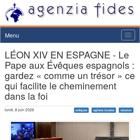
Menu
Toggl
naviga
LÉON XIV EN ESPAGNE - Le
Pape aux Évêques espagnols :
gardez « comme un trésor » ce
qui facilite le cheminement
dans la foi
lundi, 8 juin 2026
evêques
eglises locales
mission