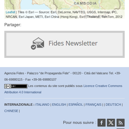
Leaflet
| Tiles © Esri — Source: Esri, DeLorme, NAVTEQ, USGS, Intermap, iPC,
NRCAN, Esri Japan, METI, Esri China (Hong Kong), Esri (Thailand), TomTom, 2012
Partager:
Agenzia Fides - Palazzo “de Propaganda Fide” - 00120 - Città del Vaticano Tel. +39-
06-69880115 - Fax +39-06-69880107
Les contenus du site sont publiés sous
Licence Creative Commons
Attribution 4.0 International
INTERNAZIONALE :
ITALIANO
|
ENGLISH
|
ESPAÑOL
|
FRANÇAIS
| |
DEUTSCH
|
CHINESE
|
Pour nous suivre :