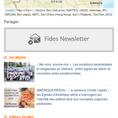
Leaflet
| Tiles © Esri — Source: Esri, DeLorme, NAVTEQ, USGS, Intermap, iPC,
NRCAN, Esri Japan, METI, Esri China (Hong Kong), Esri (Thailand), TomTom, 2012
Partager:
vocations
« Me voici, envoie-moi ». Les vocations sacerdotales
et religieuses au Vietnam : entre signes de déclin et
nouvelles voies vocationnelles
AMÉRIQUE/PÉROU - « In persona Christi Capitis » :
les Églises d’Amérique latine s’interrogent sur
l’identité des prêtres face aux nouvelles urgences
pastorales
eglises locales