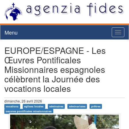
Menu
Toggl
naviga
EUROPE/ESPAGNE - Les
Œuvres Pontificales
Missionnaires espagnoles
célèbrent la Journée des
vocations locales
dimanche, 26 avril 2026
vocations
eglises locales
séminaires
séminaristes
prêtres
oeuvres pontificales missionnaires