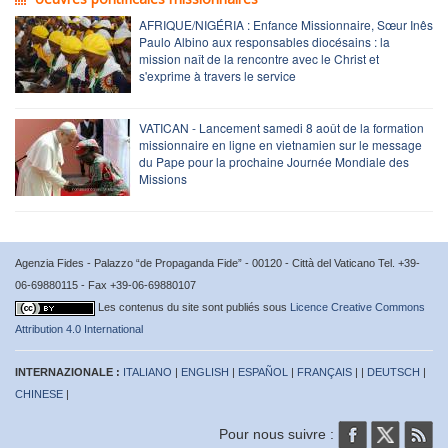
AFRIQUE/NIGÉRIA : Enfance Missionnaire, Sœur Inês
Paulo Albino aux responsables diocésains : la
mission naît de la rencontre avec le Christ et
s'exprime à travers le service
VATICAN - Lancement samedi 8 août de la formation
missionnaire en ligne en vietnamien sur le message
du Pape pour la prochaine Journée Mondiale des
Missions
Agenzia Fides - Palazzo “de Propaganda Fide” - 00120 - Città del Vaticano Tel. +39-
06-69880115 - Fax +39-06-69880107
Les contenus du site sont publiés sous
Licence Creative Commons
Attribution 4.0 International
INTERNAZIONALE :
ITALIANO
|
ENGLISH
|
ESPAÑOL
|
FRANÇAIS
| |
DEUTSCH
|
CHINESE
|
Pour nous suivre :