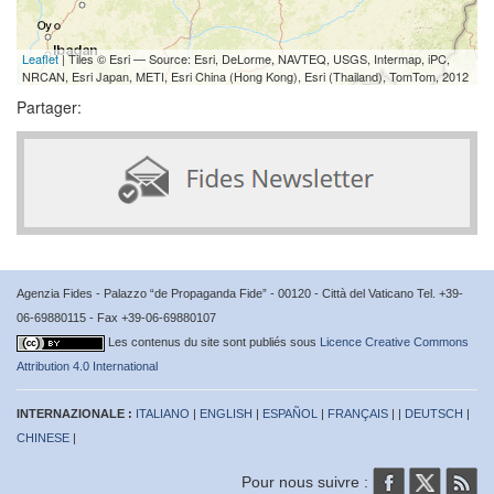
Leaflet
| Tiles © Esri — Source: Esri, DeLorme, NAVTEQ, USGS, Intermap, iPC,
NRCAN, Esri Japan, METI, Esri China (Hong Kong), Esri (Thailand), TomTom, 2012
Partager:
Agenzia Fides - Palazzo “de Propaganda Fide” - 00120 - Città del Vaticano Tel. +39-
06-69880115 - Fax +39-06-69880107
Les contenus du site sont publiés sous
Licence Creative Commons
Attribution 4.0 International
INTERNAZIONALE :
ITALIANO
|
ENGLISH
|
ESPAÑOL
|
FRANÇAIS
| |
DEUTSCH
|
CHINESE
|
Pour nous suivre :