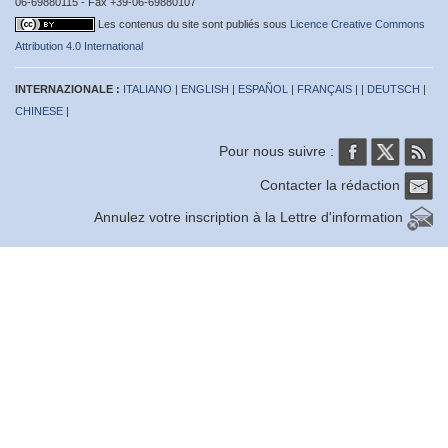
06-69880115 - Fax +39-06-69880107
Les contenus du site sont publiés sous
Licence Creative Commons
Attribution 4.0 International
INTERNAZIONALE :
ITALIANO
|
ENGLISH
|
ESPAÑOL
|
FRANÇAIS
| |
DEUTSCH
|
CHINESE
|
Pour nous suivre :
Contacter la rédaction
Annulez votre inscription à la Lettre d'information