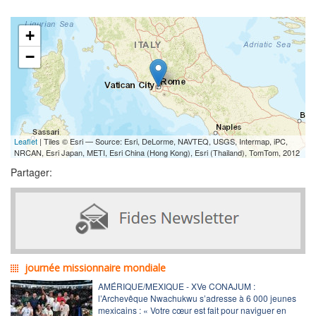
+
−
Leaflet
| Tiles © Esri — Source: Esri, DeLorme, NAVTEQ, USGS, Intermap, iPC,
NRCAN, Esri Japan, METI, Esri China (Hong Kong), Esri (Thailand), TomTom, 2012
Partager:
journée missionnaire mondiale
AMÉRIQUE/MEXIQUE - XVe CONAJUM :
l’Archevêque Nwachukwu s’adresse à 6 000 jeunes
mexicains : « Votre cœur est fait pour naviguer en