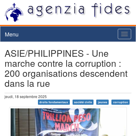
Menu
Toggl
naviga
ASIE/PHILIPPINES - Une
marche contre la corruption :
200 organisations descendent
dans la rue
jeudi, 18 septembre 2025
droits fondamentaux
société civile
jeunes
corruption