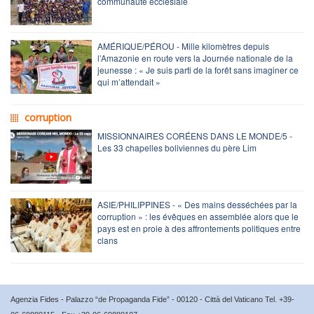
communauté ecclésiale
AMÉRIQUE/PÉROU - Mille kilomètres depuis
l’Amazonie en route vers la Journée nationale de la
jeunesse : « Je suis parti de la forêt sans imaginer ce
qui m’attendait »
corruption
MISSIONNAIRES CORÉENS DANS LE MONDE/5 -
Les 33 chapelles boliviennes du père Lim
ASIE/PHILIPPINES - « Des mains desséchées par la
corruption » : les évêques en assemblée alors que le
pays est en proie à des affrontements politiques entre
clans
Agenzia Fides - Palazzo “de Propaganda Fide” - 00120 - Città del Vaticano Tel. +39-