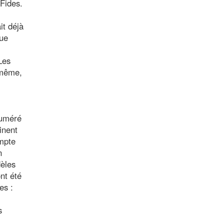
Fides.
it déjà
gue
Les
-même,
numéré
inent
ompte
n
dèles
nt été
es :
s
a