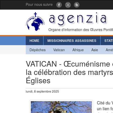
Pour nous suivre
Organe d'information des Œuvres Pontif
HOME
MISSIONNAIRES ASSASSINES
STAT
Dépêches
Vatican
Afrique
Asie
Amé
VATICAN - Œcuménisme du
la célébration des martyr
Églises
lundi, 8 septembre 2025
Cité du 
un lien f