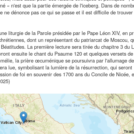
nné « n'est que la partie émergée de l'iceberg. Dans de nom
e ne dénonce pas ce qui se passe et il est difficile de trouver
une liturgie de la Parole présidée par le Pape Léon XIV, en p
chrétiennes, dont un représentant du patriarcat de Moscou, q
Béatitudes. La première lecture sera tirée du chapitre 3 du L
vront ensuite le chant du Psaume 120 et quelques versets de
omélie, la prière œcuménique se poursuivra par l'allumage de
ra lue, symbolisant la lumière de la résurrection, qui seront
ession de foi en souvenir des 1700 ans du Concile de Nicée, e
2025)