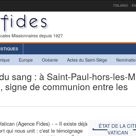
ITALIANO
EN
icales Missionnaires depuis 1927
ISTIQUES
rique
Europe
Océanie
Actes du Saint-Siège
Nominatio
 sang : à Saint-Paul-hors-les-M
s, signe de communion entre les
Vatican (Agence Fides) - « Il existe déjà
ÉTAT DE LA CIT
ort qui nous unit : c'est le témoignage
VATICAN