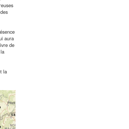
breuses
 des
résence
ui aura
ivre de
 la
t la