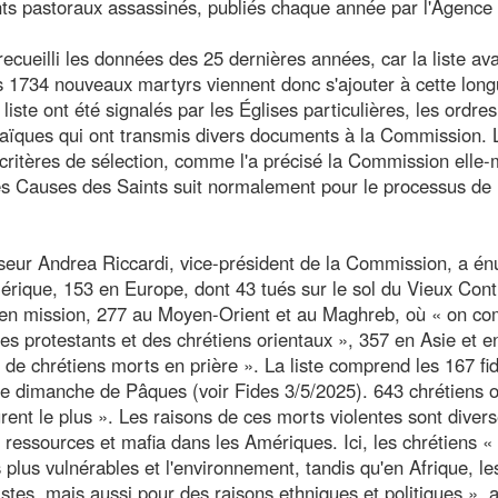
ts pastoraux assassinés, publiés chaque année par l'Agence 
eilli les données des 25 dernières années, car la liste ava
Les 1734 nouveaux martyrs viennent donc s'ajouter à cette lon
liste ont été signalés par les Églises particulières, les ordres
 laïques qui ont transmis divers documents à la Commission. 
critères de sélection, comme l'a précisé la Commission elle
les Causes des Saints suit normalement pour le processus de
sseur Andrea Riccardi, vice-président de la Commission, a é
mérique, 153 en Europe, dont 43 tués sur le sol du Vieux Cont
nt en mission, 277 au Moyen-Orient et au Maghreb, où « on c
s protestants et des chrétiens orientaux », 357 en Asie et e
e chrétiens morts en prière ». La liste comprend les 167 fi
le dimanche de Pâques (voir Fides 3/5/2025). 643 chrétiens o
rent le plus ». Les raisons de ces morts violentes sont divers
s ressources et mafia dans les Amériques. Ici, les chrétiens «
 plus vulnérables et l'environnement, tandis qu'en Afrique, le
tes, mais aussi pour des raisons ethniques et politiques », 