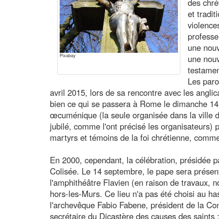
des chré
et tradi
violence
professe
une nou
Pixabay
une nouv
testamen
Les paro
avril 2015, lors de sa rencontre avec les angli
bien ce qui se passera à Rome le dimanche 14
œcuménique (la seule organisée dans la ville 
jubilé, comme l'ont précisé les organisateurs
martyrs et témoins de la foi chrétienne, comme 
En 2000, cependant, la célébration, présidée pa
Colisée. Le 14 septembre, le pape sera présent
l'amphithéâtre Flavien (en raison de travaux, nd
hors-les-Murs. Ce lieu n'a pas été choisi au h
l'archevêque Fabio Fabene, président de la C
secrétaire du Dicastère des causes des saints :