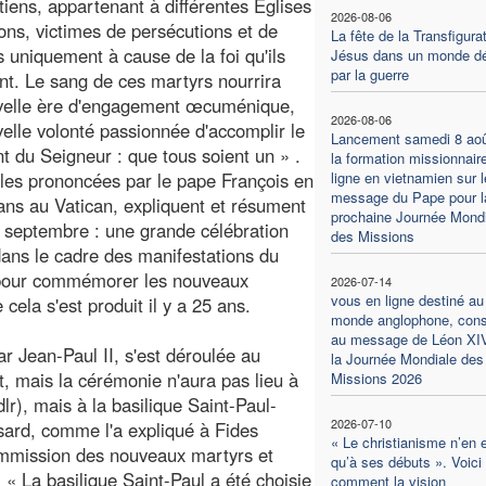
tiens, appartenant à différentes Églises
2026-08-06
tions, victimes de persécutions et de
La fête de la Transfigura
s uniquement à cause de la foi qu'ils
Jésus dans un monde dé
par la guerre
nt. Le sang de ces martyrs nourrira
velle ère d'engagement œcuménique,
2026-08-06
elle volonté passionnée d'accomplir le
Lancement samedi 8 aoû
t du Seigneur : que tous soient un » .
la formation missionnair
les prononcées par le pape François en
ligne en vietnamien sur l
message du Pape pour l
cans au Vatican, expliquent et résument
prochaine Journée Mondi
 septembre : une grande célébration
des Missions
dans le cadre des manifestations du
) pour commémorer les nouveaux
2026-07-14
vous en ligne destiné au
cela s'est produit il y a 25 ans.
monde anglophone, con
au message de Léon XI
r Jean-Paul II, s'est déroulée au
la Journée Mondiale des
, mais la cérémonie n'aura pas lieu à
Missions 2026
lr), mais à la basilique Saint-Paul-
2026-07-10
asard, comme l'a expliqué à Fides
« Le christianisme n’en 
ommission des nouveaux martyrs et
qu’à ses débuts ». Voici
 « La basilique Saint-Paul a été choisie
comment la vision