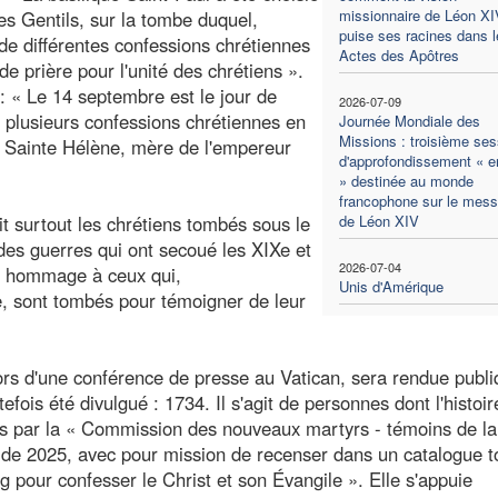
missionnaire de Léon XI
des Gentils, sur la tombe duquel,
puise ses racines dans l
de différentes confessions chrétiennes
Actes des Apôtres
de prière pour l'unité des chrétiens ».
: « Le 14 septembre est le jour de
2026-07-09
à plusieurs confessions chrétiennes en
Journée Mondiale des
Missions : troisième ses
r Sainte Hélène, mère de l'empereur
d'approfondissement « en
» destinée au monde
francophone sur le mes
t surtout les chrétiens tombés sous le
de Léon XIV
 des guerres qui ont secoué les XIXe et
2026-07-04
ra hommage à ceux qui,
Unis d'Amérique
, sont tombés pour témoigner de leur
rs d'une conférence de presse au Vatican, sera rendue publ
fois été divulgué : 1734. Il s'agit de personnes dont l'histoire
sés par la « Commission des nouveaux martyrs - témoins de la 
é de 2025, avec pour mission de recenser dans un catalogue t
g pour confesser le Christ et son Évangile ». Elle s'appuie