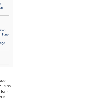
V
es
sion
 ligne
sage
ique
, ainsi
foi »
ous