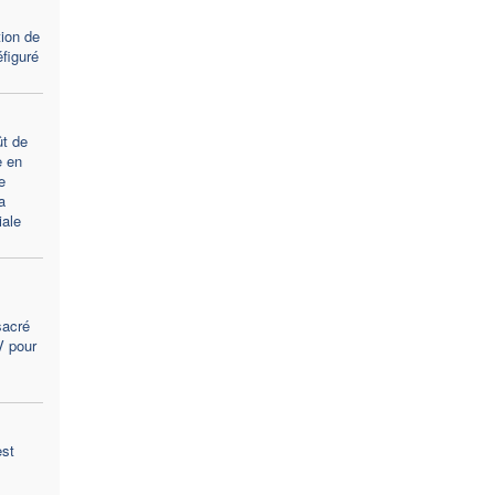
tion de
figuré
t de
e en
e
a
ale
sacré
V pour
est