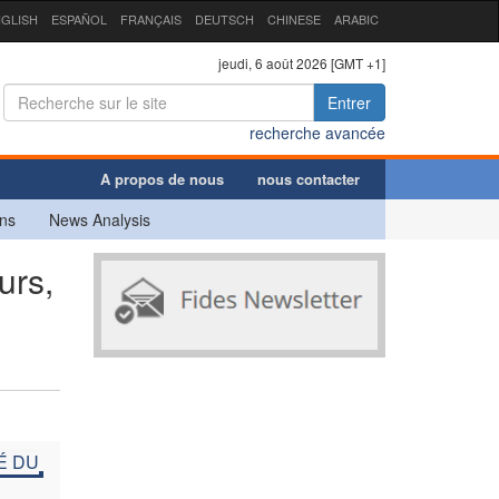
GLISH
ESPAÑOL
FRANÇAIS
DEUTSCH
CHINESE
ARABIC
jeudi, 6 août 2026 [GMT +1]
Entrer
recherche avancée
A propos de nous
nous contacter
ns
News Analysis
urs,
É DU