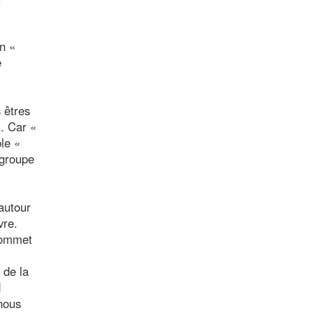
on «
e
 êtres
. Car «
ple «
 groupe
autour
vre.
 sommet
 de la
d
 nous