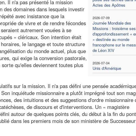
en. Il n'a pas présenté la mission
Actes des Apôtres
 des domaines dans lesquels investir
 répété avec insistance que la
2026-07-09
propriée de vivre et de rendre fécondes
Journée Mondiale des
Missions : troisième ses
i seraient autrement vouées à se
d'approfondissement « en
upés » cléricaux. Son intention était
» destinée au monde
 horaires, le langage et toute structure
francophone sur le mes
angélisation du monde actuel, plus que
de Léon XIV
ures, qui exige la conversion pastorale,
2026-07-04
 sorte qu'elles deviennent toutes plus
Unis d'Amérique
ulatifs sur la mission. Il n'a pas défini une pensée académiqu
 Son inquiétude missionnaire a plutôt imprégné tout son mag
ences, des intuitions et des suggestions d'ordre missionnaire
atéchèses, de discours et d'interventions. Un « magistère
défini autour de quelques points clés, du début à la fin du ponti
blié dans les premiers mois de son ministère de Successeur