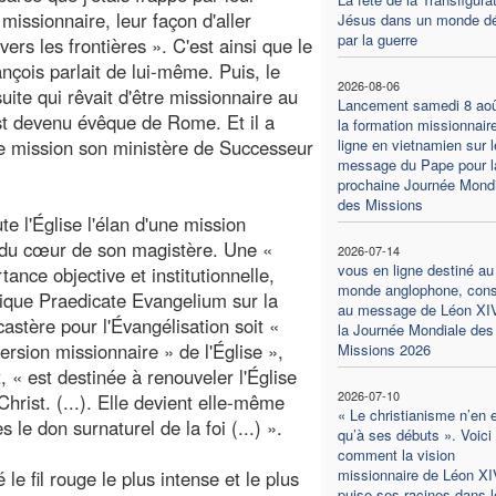
 missionnaire, leur façon d'aller
Jésus dans un monde dé
par la guerre
vers les frontières ». C'est ainsi que le
nçois parlait de lui-même. Puis, le
2026-08-06
suite qui rêvait d'être missionnaire au
Lancement samedi 8 aoû
t devenu évêque de Rome. Et il a
la formation missionnair
e mission son ministère de Successeur
ligne en vietnamien sur l
message du Pape pour l
prochaine Journée Mondi
des Missions
e l'Église l'élan d'une mission
du cœur de son magistère. Une «
2026-07-14
vous en ligne destiné au
tance objective et institutionnelle,
monde anglophone, con
olique Praedicate Evangelium sur la
au message de Léon XI
stère pour l'Évangélisation soit «
la Journée Mondiale des
ersion missionnaire » de l'Église »,
Missions 2026
 « est destinée à renouveler l'Église
2026-07-10
hrist. (...). Elle devient elle-même
« Le christianisme n’en 
le don surnaturel de la foi (...) ».
qu’à ses débuts ». Voici
comment la vision
missionnaire de Léon XI
e fil rouge le plus intense et le plus
puise ses racines dans l