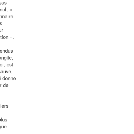
ésus
nol, «
nnaire.
s
ur
tion ».
tendus
ngile,
oi, est
sauve,
ui donne
r de
iers
plus
que
e