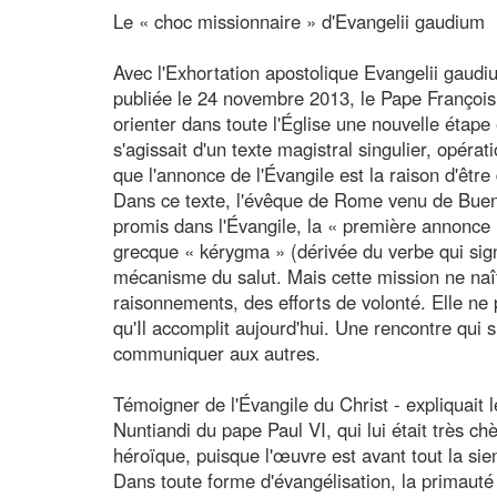
Le « choc missionnaire » d'Evangelii gaudium
Avec l'Exhortation apostolique Evangelii gaudi
publiée le 24 novembre 2013, le Pape François
orienter dans toute l'Église une nouvelle étape
s'agissait d'un texte magistral singulier, opéra
que l'annonce de l'Évangile est la raison d'être
Dans ce texte, l'évêque de Rome venu de Bueno
promis dans l'Évangile, la « première annonce » 
grecque « kérygma » (dérivée du verbe qui signi
mécanisme du salut. Mais cette mission ne naît
raisonnements, des efforts de volonté. Elle ne p
qu'Il accomplit aujourd'hui. Une rencontre qui s
communiquer aux autres.
Témoigner de l'Évangile du Christ - expliquait 
Nuntiandi du pape Paul VI, qui lui était très 
héroïque, puisque l'œuvre est avant tout la sien
Dans toute forme d'évangélisation, la primauté