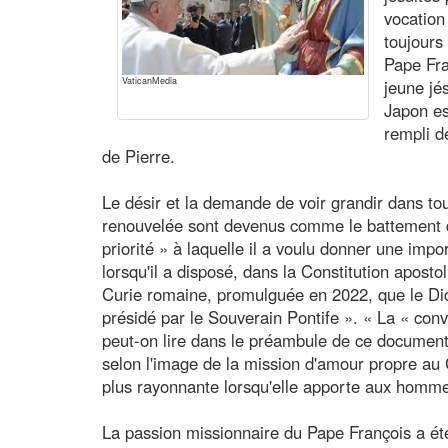
vocation
toujours 
Pape Fra
VaticanMedia
jeune jé
Japon es
rempli d
de Pierre.
Le désir et la demande de voir grandir dans tout
renouvelée sont devenus comme le battement 
priorité » à laquelle il a voulu donner une impor
lorsqu'il a disposé, dans la Constitution apost
Curie romaine, promulguée en 2022, que le Dica
présidé par le Souverain Pontife ». « La « conv
peut-on lire dans le préambule de ce document,
selon l'image de la mission d'amour propre au C
plus rayonnante lorsqu'elle apporte aux hommes 
La passion missionnaire du Pape François a été l