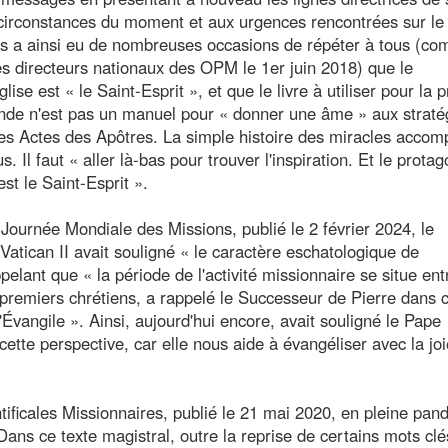
 circonstances du moment et aux urgences rencontrées sur le
is a ainsi eu de nombreuses occasions de répéter à tous (co
les directeurs nationaux des OPM le 1er juin 2018) que le
lise est « le Saint-Esprit », et que le livre à utiliser pour la p
nde n'est pas un manuel pour « donner une âme » aux straté
es Actes des Apôtres. La simple histoire des miracles accomp
 Il faut « aller là-bas pour trouver l'inspiration. Et le protag
est le Saint-Esprit ».
Journée Mondiale des Missions, publié le 2 février 2024, le
Vatican II avait souligné « le caractère eschatologique de
elant que « la période de l'activité missionnaire se situe ent
premiers chrétiens, a rappelé le Successeur de Pierre dans 
Évangile ». Ainsi, aujourd'hui encore, avait souligné le Pape
 cette perspective, car elle nous aide à évangéliser avec la jo
ficales Missionnaires, publié le 21 mai 2020, en pleine pan
ans ce texte magistral, outre la reprise de certains mots clé