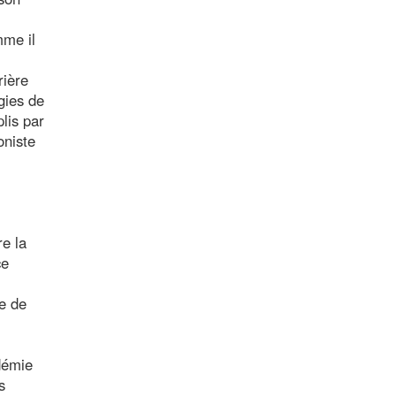
mme il
rière
gies de
lis par
oniste
re la
ce
ie de
démie
s