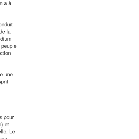
n a à
onduit
de la
udium
e peuple
ction
me une
prit
s pour
) et
lle. Le
 son