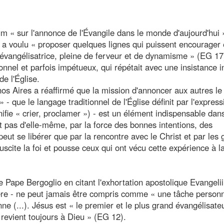
um « sur l'annonce de l'Évangile dans le monde d'aujourd'hui 
 a voulu « proposer quelques lignes qui puissent encourager 
 évangélisatrice, pleine de ferveur et de dynamisme » (EG 17)
tionnel et parfois impétueux, qui répétait avec une insistance i
 de l'Église.
s Aires a réaffirmé que la mission d'annoncer aux autres le 
- que le langage traditionnel de l'Église définit par l'express
fie « crier, proclamer ») - est un élément indispensable dans
 pas d'elle-même, par la force des bonnes intentions, des
eut se libérer que par la rencontre avec le Christ et par les 
uscite la foi et pousse ceux qui ont vécu cette expérience à l
le Pape Bergoglio en citant l'exhortation apostolique Evangelii
chère - ne peut jamais être compris comme « une tâche personn
ne (...). Jésus est « le premier et le plus grand évangélisate
 revient toujours à Dieu » (EG 12).