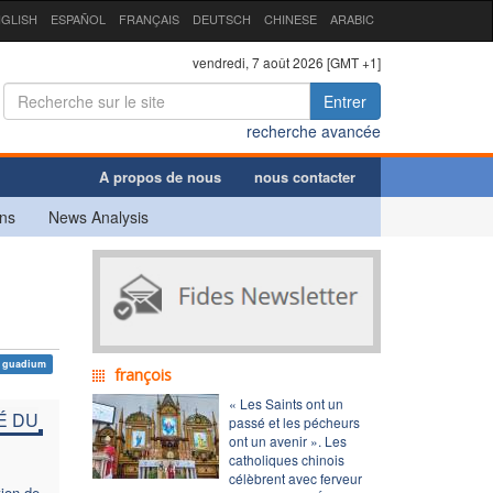
GLISH
ESPAÑOL
FRANÇAIS
DEUTSCH
CHINESE
ARABIC
vendredi, 7 août 2026 [GMT +1]
Entrer
recherche avancée
A propos de nous
nous contacter
ns
News Analysis
i guadium
françois
« Les Saints ont un
É DU
passé et les pécheurs
ont un avenir ». Les
catholiques chinois
célèbrent avec ferveur
tion de