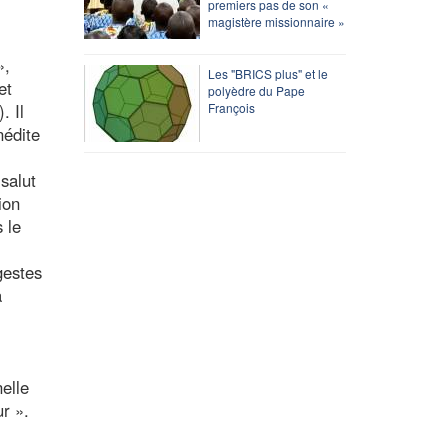
premiers pas de son «
magistère missionnaire »
»,
Les "BRICS plus" et le
et
polyèdre du Pape
. Il
François
nédite
salut
ion
 le
gestes
a
elle
ur ».