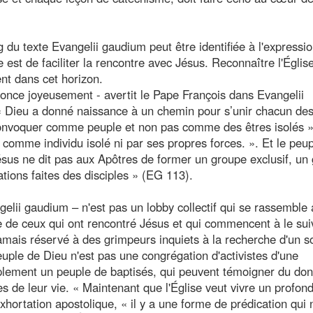
g du texte Evangelii gaudium peut être identifiée à l'expressi
e est de faciliter la rencontre avec Jésus. Reconnaître l'Églis
nt dans cet horizon.
nnonce joyeusement - avertit le Pape François dans Evangelii
 « Dieu a donné naissance à un chemin pour s’unir chacun des
 convoquer comme peuple et non pas comme des êtres isolés »
i comme individu isolé ni par ses propres forces. ». Et le peu
Jésus ne dit pas aux Apôtres de former un groupe exclusif, un
nations faites des disciples » (EG 113).
lii gaudium – n'est pas un lobby collectif qui se rassemble 
 de ceux qui ont rencontré Jésus et qui commencent à le sui
jamais réservé à des grimpeurs inquiets à la recherche d'un
Peuple de Dieu n'est pas une congrégation d'activistes d'une
mplement un peuple de baptisés, qui peuvent témoigner du don
es de leur vie. « Maintenant que l'Église veut vivre un profon
xhortation apostolique, « il y a une forme de prédication qui