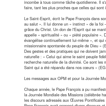
incombe à tous comme tâche quotidienne. Il s'a
faire, tant les plus proches que celles qui son
Le Saint-Esprit, écrit le Pape François dans son
au salut ». Il lui donne un « instinct » de la foi
grâce du Christ. Un don de l'Esprit qui se man
appelle « spiritualité » ou « piété populaire ».
évangélise continuellement lui-même », et qui
missionnaire spontanée du peuple de Dieu » (
Des gestes et des pratiques qui ne doivent jam
naturelle : « Celui qui aime le saint peuple f
recherche naturelle de la divinité. Ce sont les 
Saint qui a été répandu dans nos cœurs » (EG
Les messages aux OPM et pour la Journée Mon
Chaque année, le Pape François a pu manifeste
la Journée Mondiale des Missions (célébrée hab
les discours adressés aux Œuvres Pontificales 
Pape François avait proposé divers discours et