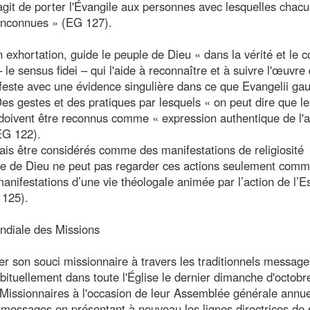
git de porter l'Évangile aux personnes avec lesquelles chacu
t inconnues » (EG 127).
 exhortation, guide le peuple de Dieu « dans la vérité et le c
 – le sensus fidei – qui l'aide à reconnaître et à suivre l'œuvre 
ifeste avec une évidence singulière dans ce que Evangelii ga
 Des gestes et des pratiques par lesquels « on peut dire que l
 doivent être reconnus comme « expression authentique de l'a
EG 122).
ais être considérés comme des manifestations de religiosité
idèle de Dieu ne peut pas regarder ces actions seulement com
manifestations d’une vie théologale animée par l’action de l’Es
 125).
diale des Missions
r son souci missionnaire à travers les traditionnels message
ituellement dans toute l'Église le dernier dimanche d'octobre
Missionnaires à l'occasion de leur Assemblée générale annue
 messages en présentant à nouveau les lignes directrices de