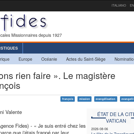
ITALIANO
EN
icales Missionnaires depuis 1927
ISTIQUES
rique
Europe
Océanie
Actes du Saint-Siège
Nominatio
ns rien faire ». Le magistère
nçois
françois
mission
evangélisation
evangeli
ni Valente
ÉTAT DE LA CIT
VATICAN
ence Fides) - « Je suis entré chez les
2026-08-06
parce que j'étais frappé par leur
La fête de la Transfigura