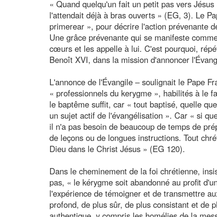
« Quand quelqu'un fait un petit pas vers Jésus 
l'attendait déjà à bras ouverts » (EG, 3). Le 
primerear », pour décrire l'action prévenante
Une grâce prévenante qui se manifeste comme u
cœurs et les appelle à lui. C'est pourquoi, rép
Benoît XVI, dans la mission d'annoncer l'Évangi
L'annonce de l'Évangile – soulignait le Pape F
« professionnels du kerygme », habilités à le f
le baptême suffit, car « tout baptisé, quelle que 
un sujet actif de l'évangélisation ». Car « si q
il n'a pas besoin de beaucoup de temps de prépa
de leçons ou de longues instructions. Tout chré
Dieu dans le Christ Jésus » (EG 120).
Dans le cheminement de la foi chrétienne, insis
pas, « le kérygme soit abandonné au profit d'un
l'expérience de témoigner et de transmettre aux a
profond, de plus sûr, de plus consistant et de 
authentique, y compris les homélies de la mes