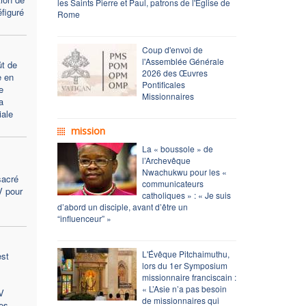
les Saints Pierre et Paul, patrons de l'Église de
figuré
Rome
Coup d'envoi de
l'Assemblée Générale
t de
2026 des Œuvres
e en
Pontificales
e
Missionnaires
a
ale
mission
La « boussole » de
l’Archevêque
Nwachukwu pour les «
sacré
communicateurs
V pour
catholiques » : « Je suis
d’abord un disciple, avant d’être un
“influenceur” »
L'Évêque Pitchaimuthu,
est
lors du 1er Symposium
missionnaire franciscain :
« L’Asie n’a pas besoin
V
de missionnaires qui
es