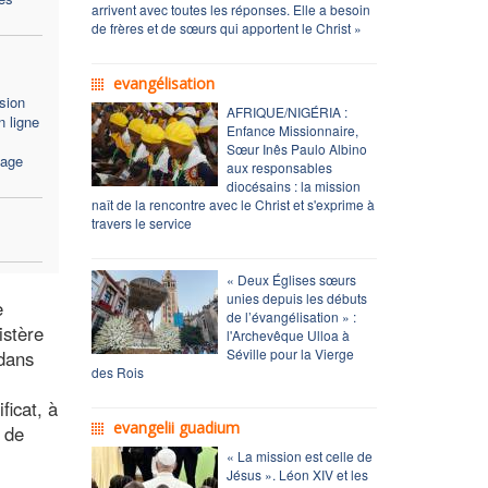
arrivent avec toutes les réponses. Elle a besoin
de frères et de sœurs qui apportent le Christ »
evangélisation
sion
AFRIQUE/NIGÉRIA :
 ligne
Enfance Missionnaire,
Sœur Inês Paulo Albino
sage
aux responsables
diocésains : la mission
naît de la rencontre avec le Christ et s'exprime à
travers le service
« Deux Églises sœurs
unies depuis les débuts
e
de l’évangélisation » :
istère
l'Archevêque Ulloa à
Séville pour la Vierge
 dans
des Rois
ficat, à
evangelii guadium
 de
« La mission est celle de
Jésus ». Léon XIV et les