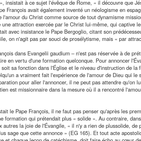
», insistait à ce sujet l'évêque de Rome, « il découvre que J
Pape François avait également inventé un néologisme en espag
 de l'amour du Christ comme source de tout dynamisme missio
ne attraction exercée par le Christ lui-même, qui captive le
était avec insistance le Pape Bergoglio, citant son prédécesse
le, on n'agit pas par souci de prosélytisme, mais « par attrac
rançois dans Evangelii gaudium – n'est pas réservée à de pré
aire en vertu d'une formation quelconque. Pour annoncer l'Éva
soit sa fonction dans l'Église et le niveau d'instruction de la f
uelqu'un a vraiment fait l'expérience de l'amour de Dieu qui le 
ration pour aller l'annoncer, il ne peut pas attendre qu'on l
tien est missionnaire dans la mesure où il a rencontré l'amou
tait le Pape François, il ne faut pas penser qu'après les prem
e formation qui prétendait plus « solide ». Au contraire, dans
utres la joie de l'Évangile, « il n'y a rien de plussolide, de 
plus sage que cette annonce » (EG 165). Et tout acte apostoli
se et chaque leçon de catéchisme, doit faire écho au cœur d