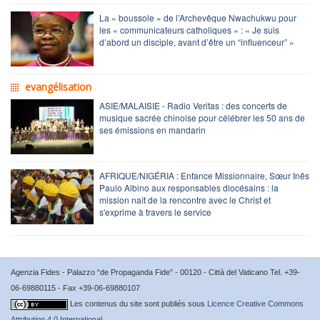
La « boussole » de l’Archevêque Nwachukwu pour
les « communicateurs catholiques » : « Je suis
d’abord un disciple, avant d’être un “influenceur” »
evangélisation
ASIE/MALAISIE - Radio Veritas : des concerts de
musique sacrée chinoise pour célébrer les 50 ans de
ses émissions en mandarin
AFRIQUE/NIGÉRIA : Enfance Missionnaire, Sœur Inês
Paulo Albino aux responsables diocésains : la
mission naît de la rencontre avec le Christ et
s'exprime à travers le service
Agenzia Fides - Palazzo “de Propaganda Fide” - 00120 - Città del Vaticano Tel. +39-
06-69880115 - Fax +39-06-69880107
Les contenus du site sont publiés sous
Licence Creative Commons
Attribution 4.0 International