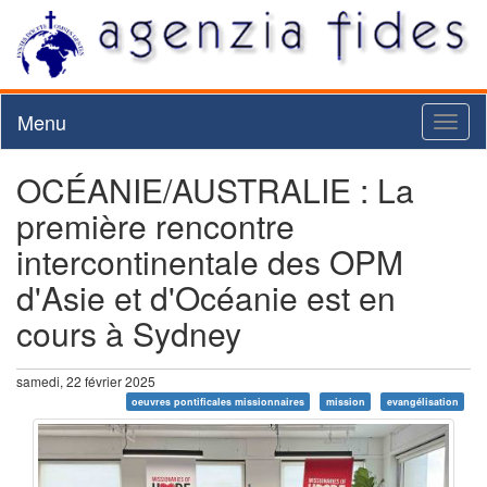
Menu
Toggl
naviga
OCÉANIE/AUSTRALIE : La
première rencontre
intercontinentale des OPM
d'Asie et d'Océanie est en
cours à Sydney
samedi, 22 février 2025
oeuvres pontificales missionnaires
mission
evangélisation