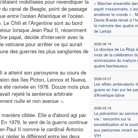
'étaient mobilisées pour revendiquer la
« Marcher ensemble dan
é du canal de Beagle, point de passage
esprit missionnaire, c’es
améliorer le monde » : M
que entre l'océan Atlantique et l'océan
Dante Braida remet à l’h
. Le Chili et l'Argentine sont au bord
la mémoire des quatre m
etour lorsque Jean-Paul II, récemment
de Larioja
rône papal, décide d'intervenir avec la
ie vaticane pour arrêter ce qui aurait
2026-06-19
Le diocèse de La Rioja à
l'une des guerres les plus sanglantes de
mois de la célébration d
anniversaire du martyre 
quatre bienheureux
li a atteint son paroxysme au cours de
ssion des îles Picton, Lennox et Nueva,
2026-03-27
Les effets ambivalents d
a été ravivée en 1978. Douze mois plus
guerre en Iran sur les p
 avait rejeté la sentence arbitrale
d'Amérique latine
ement nulle et non avenue ».
2026-03-16
La prévention au service
 manière ciblée. Elle a d'abord agi par
vie : rencontre sur la
 En 1979, le vent de la guerre continue
sensibilisation et le sout
Jean-Paul II nomme le cardinal Antonio
aux personnes vivant av
régler le différend entre les deux
VIH