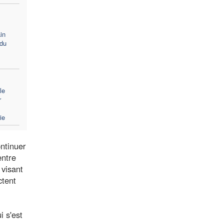
in
 du
le
r
ie
ontinuer
entre
 visant
ctent
i s'est