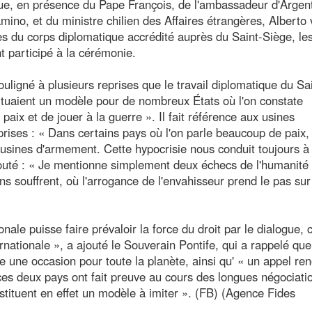
que, en présence du Pape François, de l'ambassadeur d'Argen
ino, et du ministre chilien des Affaires étrangères, Alberto
s du corps diplomatique accrédité auprès du Saint-Siège, le
t participé à la cérémonie.
ouligné à plusieurs reprises que le travail diplomatique du Sa
stituaient un modèle pour de nombreux États où l'on constate
de paix et de jouer à la guerre ». Il fait référence aux usines
rises : « Dans certains pays où l'on parle beaucoup de paix, 
 usines d'armement. Cette hypocrisie nous conduit toujours à 
 ajouté : « Je mentionne simplement deux échecs de l'humanité
ens souffrent, où l'arrogance de l'envahisseur prend le pas sur
le puisse faire prévaloir la force du droit par le dialogue, c
nationale », a ajouté le Souverain Pontife, qui a rappelé que
te une occasion pour toute la planète, ainsi qu' « un appel re
ces deux pays ont fait preuve au cours des longues négociati
constituent en effet un modèle à imiter ». (FB) (Agence Fides