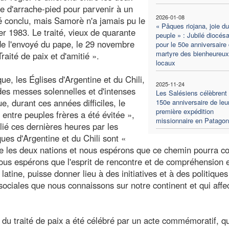
lle d'arrache-pied pour parvenir à un
2026-01-08
été conclu, mais Samorè n'a jamais pu le
« Pâques riojana, joie du
er 1983. Le traité, vieux de quarante
peuple » : Jubilé diocésa
de l'envoyé du pape, le 29 novembre
pour le 50e anniversaire
martyre des bienheureux
Traité de paix et d'amitié ».
locaux
ue, les Églises d'Argentine et du Chili,
2025-11-24
 des messes solennelles et d'intenses
Les Salésiens célèbrent 
, durant ces années difficiles, le
150e anniversaire de leu
première expédition
 entre peuples frères a été évitée »,
missionnaire en Patagon
é ces dernières heures par les
es d'Argentine et du Chili sont «
tre les deux nations et nous espérons que ce chemin pourra c
Nous espérons que l'esprit de rencontre et de compréhension 
atine, puisse donner lieu à des initiatives et à des politiques
ociales que nous connaissons sur notre continent et qui affe
du traité de paix a été célébré par un acte commémoratif, qu