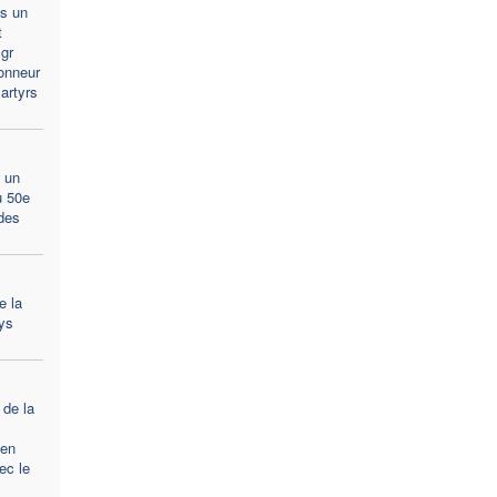
s un
t
gr
onneur
artyrs
 un
u 50e
des
e la
ays
 de la
ien
ec le