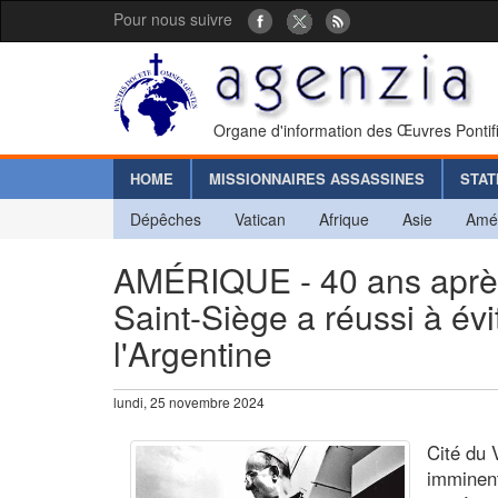
Pour nous suivre
Organe d'information des Œuvres Pontif
HOME
MISSIONNAIRES ASSASSINES
STAT
Dépêches
Vatican
Afrique
Asie
Amé
AMÉRIQUE - 40 ans après 
Saint-Siège a réussi à évit
l'Argentine
lundi, 25 novembre 2024
Cité du 
imminent