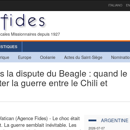
ITALIANO
EN
icales Missionnaires depuis 1927
ISTIQUES
rique
Europe
Océanie
Actes du Saint-Siège
Nominatio
la dispute du Beagle : quand le
er la guerre entre le Chili et
Vatican (Agence Fides) - Le choc était
ARGENTINE
. La guerre semblait inévitable. Les
2026-07-07