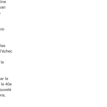
tine
 van
s
int-
les
l'échec
 le
ar le
 le 40e
nouvelé
ons,