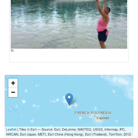
SL
+
−
Leaflet
| Tiles © Esri — Source: Esri, DeLorme, NAVTEQ, USGS, Intermap, iPC,
NRCAN, Esri Japan, METI, Esri China (Hong Kong), Esri (Thailand), TomTom, 2012