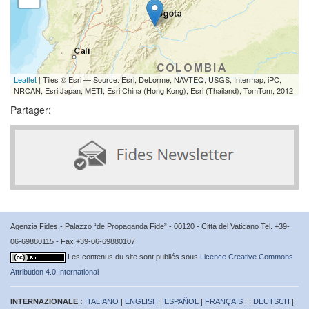
Leaflet
| Tiles © Esri — Source: Esri, DeLorme, NAVTEQ, USGS, Intermap, iPC,
NRCAN, Esri Japan, METI, Esri China (Hong Kong), Esri (Thailand), TomTom, 2012
Partager:
Agenzia Fides - Palazzo “de Propaganda Fide” - 00120 - Città del Vaticano Tel. +39-
06-69880115 - Fax +39-06-69880107
Les contenus du site sont publiés sous
Licence Creative Commons
Attribution 4.0 International
INTERNAZIONALE :
ITALIANO
|
ENGLISH
|
ESPAÑOL
|
FRANÇAIS
| |
DEUTSCH
|