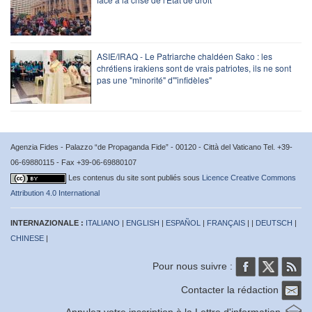
ASIE/IRAQ - Le Patriarche chaldéen Sako : les
chrétiens irakiens sont de vrais patriotes, ils ne sont
pas une "minorité" d'"infidèles"
Agenzia Fides - Palazzo “de Propaganda Fide” - 00120 - Città del Vaticano Tel. +39-
06-69880115 - Fax +39-06-69880107
Les contenus du site sont publiés sous
Licence Creative Commons
Attribution 4.0 International
INTERNAZIONALE :
ITALIANO
|
ENGLISH
|
ESPAÑOL
|
FRANÇAIS
| |
DEUTSCH
|
CHINESE
|
Pour nous suivre :
Contacter la rédaction