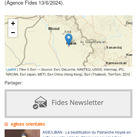
(Agence Fides 13/6/2024).
+
−
Leaflet
| Tiles © Esri — Source: Esri, DeLorme, NAVTEQ, USGS, Intermap, iPC,
NRCAN, Esri Japan, METI, Esri China (Hong Kong), Esri (Thailand), TomTom, 2012
Partager:
eglises orientales
ASIE/LIBAN - La béatification du Patriarche Hoyek en