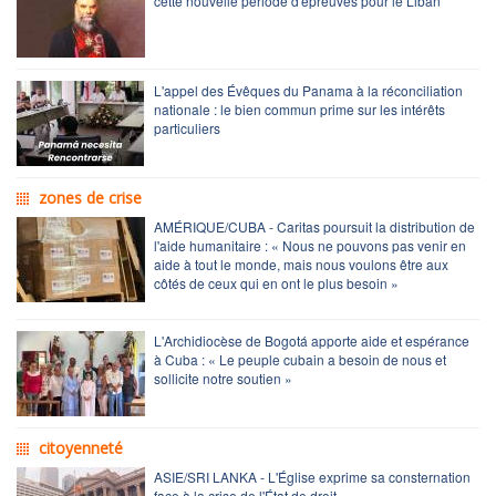
cette nouvelle période d'épreuves pour le Liban
L'appel des Évêques du Panama à la réconciliation
nationale : le bien commun prime sur les intérêts
particuliers
zones de crise
AMÉRIQUE/CUBA - Caritas poursuit la distribution de
l'aide humanitaire : « Nous ne pouvons pas venir en
aide à tout le monde, mais nous voulons être aux
côtés de ceux qui en ont le plus besoin »
L'Archidiocèse de Bogotá apporte aide et espérance
à Cuba : « Le peuple cubain a besoin de nous et
sollicite notre soutien »
citoyenneté
ASIE/SRI LANKA - L'Église exprime sa consternation
face à la crise de l'État de droit