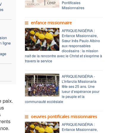
Pontificales
V
Missionnaires
es
enfance missionnaire
AFRIQUE/NIGÉRIA :
Enfance Missionnaire,
sion
Sœur Inês Paulo Albino
 ligne
aux responsables
diocésains : la mission
sage
naît de la rencontre avec le Christ et s'exprime à
travers le service
AFRIQUE/NIGÉRIA -
L’Infanzia Missionaria
fête ses 25 ans. Une
lueur d’espérance pour
le peuple et la
e paix.
communauté ecclésiale
us
s
oeuvres pontificales missionnaires
rents
AFRIQUE/NIGÉRIA :
ance.
Enfance Missionnaire,