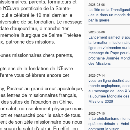
issionnaires, parents, formateurs et
2026-08-06
e l'Œuvre pontificale de la Sainte-
La fête de la Transfigura
 qui a célébré le 19 mai dernier le
Jésus dans un monde dé
par la guerre
iversaire de sa fondation. Le message
 date d'aujourd'hui, dimanche 1er
2026-08-06
 mémoire liturgique de Sainte Thérèse
Lancement samedi 8 aoû
ux, patronne des missions.
la formation missionnair
ligne en vietnamien sur l
message du Pape pour l
eunes missionnaires chers parents,
prochaine Journée Mondi
des Missions
gts ans de la fondation de l'Œuvre
d'entre vous célèbrent encore cet
2026-07-14
vous en ligne destiné au
monde anglophone, con
y, Pasteur au grand cœur apostolique,
au message de Léon XI
les lettres de missionnaires français,
la Journée Mondiale des
des suites de l'abandon en Chine.
Missions 2026
 leur salut, non seulement physique mais
2026-07-10
mort et ressuscité pour le salut de tous.
« Le christianisme n’en 
ément de son zèle missionnaire que nous
qu’à ses débuts ». Voici
 souci du salut d'autrui. En effet, en
comment la vision