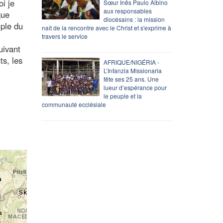
oi je
Sœur Inês Paulo Albino
aux responsables
que
diocésains : la mission
mple du
naît de la rencontre avec le Christ et s'exprime à
travers le service
uivant
ts, les
AFRIQUE/NIGÉRIA -
L’Infanzia Missionaria
fête ses 25 ans. Une
lueur d’espérance pour
le peuple et la
communauté ecclésiale