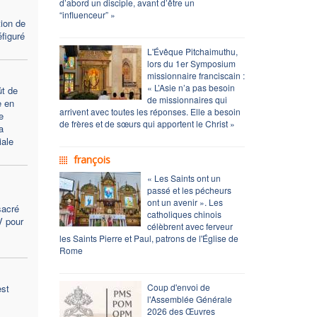
d’abord un disciple, avant d’être un
“influenceur” »
tion de
figuré
L'Évêque Pitchaimuthu,
lors du 1er Symposium
missionnaire franciscain :
« L’Asie n’a pas besoin
t de
de missionnaires qui
e en
arrivent avec toutes les réponses. Elle a besoin
e
de frères et de sœurs qui apportent le Christ »
a
ale
françois
« Les Saints ont un
passé et les pécheurs
ont un avenir ». Les
sacré
catholiques chinois
V pour
célèbrent avec ferveur
les Saints Pierre et Paul, patrons de l'Église de
Rome
Coup d'envoi de
est
l'Assemblée Générale
2026 des Œuvres