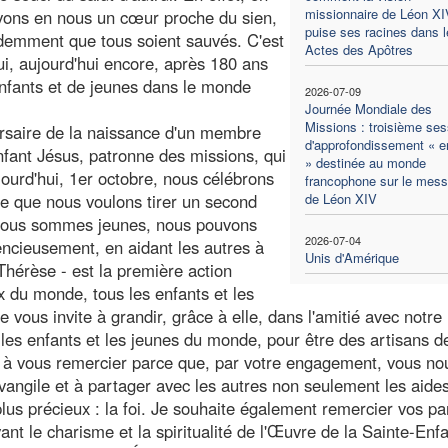
missionnaire de Léon XI
tivons en nous un cœur proche du sien,
puise ses racines dans l
demment que tous soient sauvés. C'est
Actes des Apôtres
ui, aujourd'hui encore, après 180 ans
enfants et de jeunes dans le monde
2026-07-09
Journée Mondiale des
Missions : troisième ses
rsaire de la naissance d'un membre
d'approfondissement « en
nfant Jésus, patronne des missions, qui
» destinée au monde
ujourd'hui, 1er octobre, nous célébrons
francophone sur le mes
le que nous voulons tirer un second
de Léon XIV
 nous sommes jeunes, nous pouvons
2026-07-04
lencieusement, en aidant les autres à
Unis d'Amérique
 Thérèse - est la première action
ux du monde, tous les enfants et les
e vous invite à grandir, grâce à elle, dans l'amitié avec notre
 les enfants et les jeunes du monde, pour être des artisans d
ns à vous remercier parce que, par votre engagement, vous no
vangile et à partager avec les autres non seulement les aide
lus précieux : la foi. Je souhaite également remercier vos pa
nt le charisme et la spiritualité de l'Œuvre de la Sainte-Enf