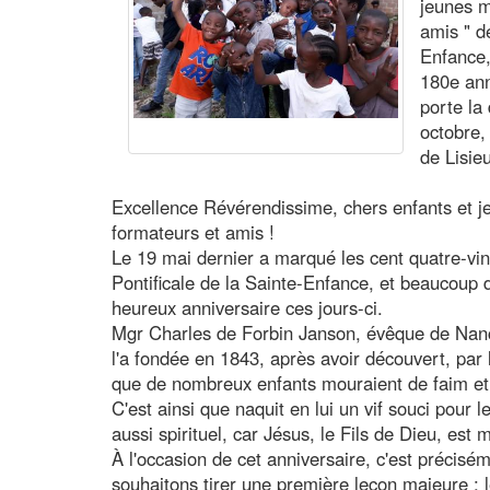
jeunes m
amis " d
Enfance,
180e ann
porte la
octobre,
de Lisie
Excellence Révérendissime, chers enfants et j
formateurs et amis !
Le 19 mai dernier a marqué les cent quatre-vin
Pontificale de la Sainte-Enfance, et beaucoup 
heureux anniversaire ces jours-ci.
Mgr Charles de Forbin Janson, évêque de Nanc
l'a fondée en 1843, après avoir découvert, par 
que de nombreux enfants mouraient de faim et 
C'est ainsi que naquit en lui un vif souci pour
aussi spirituel, car Jésus, le Fils de Dieu, est 
À l'occasion de cet anniversaire, c'est précis
souhaitons tirer une première leçon majeure : le