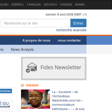
GLISH
ESPAÑOL
FRANÇAIS
DEUTSCH
CHINESE
ARABIC
samedi, 8 août 2026 [GMT +1]
Entrer
recherche avancée
A propos de nous
nous contacter
ns
News Analysis
mission
sionnaires
La « boussole » de
l’Archevêque
Nwachukwu pour les «
É DU
communicateurs
catholiques » : « Je suis