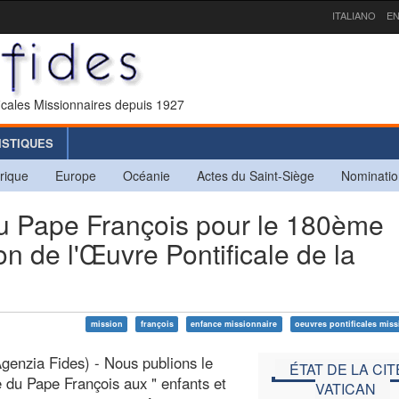
ITALIANO
EN
icales Missionnaires depuis 1927
ISTIQUES
rique
Europe
Océanie
Actes du Saint-Siège
Nominatio
 Pape François pour le 180ème
on de l'Œuvre Pontificale de la
mission
françois
enfance missionnaire
oeuvres pontificales mis
enzia Fides) - Nous publions le
ÉTAT DE LA CIT
du Pape François aux " enfants et
VATICAN