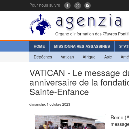
Pour nous suivre
Organe d'information des Œuvres Pontif
HOME
MISSIONNAIRES ASSASSINES
STAT
Dépêches
Vatican
Afrique
Asie
Amé
VATICAN - Le message du
anniversaire de la fondati
Sainte-Enfance
dimanche, 1 octobre 2023
Rome (Ag
message 