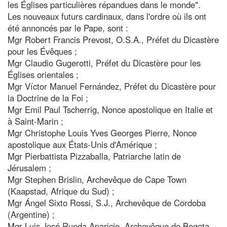
les Églises particulières répandues dans le monde".
Les nouveaux futurs cardinaux, dans l'ordre où ils ont
été annoncés par le Pape, sont :
Mgr Robert Francis Prevost, O.S.A., Préfet du Dicastère
pour les Évêques ;
Mgr Claudio Gugerotti, Préfet du Dicastère pour les
Églises orientales ;
Mgr Víctor Manuel Fernández, Préfet du Dicastère pour
la Doctrine de la Foi ;
Mgr Emil Paul Tscherrig, Nonce apostolique en Italie et
à Saint-Marin ;
Mgr Christophe Louis Yves Georges Pierre, Nonce
apostolique aux États-Unis d'Amérique ;
Mgr Pierbattista Pizzaballa, Patriarche latin de
Jérusalem ;
Mgr Stephen Brislin, Archevêque de Cape Town
(Kaapstad, Afrique du Sud) ;
Mgr Ángel Sixto Rossi, S.J., Archevêque de Cordoba
(Argentine) ;
Mgr Luis José Rueda Aparicio, Archevêque de Bogota