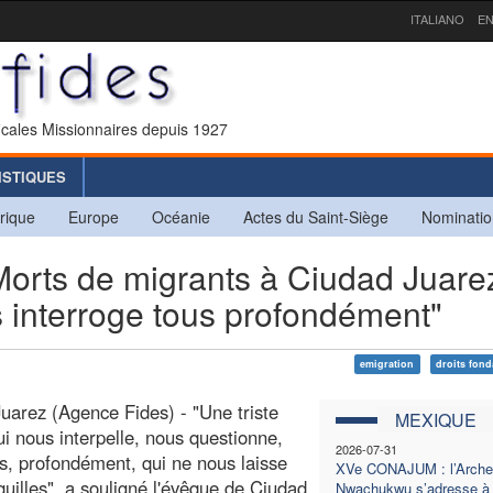
ITALIANO
EN
icales Missionnaires depuis 1927
ISTIQUES
rique
Europe
Océanie
Actes du Saint-Siège
Nominatio
ts de migrants à Ciudad Juarez
us interroge tous profondément"
emigration
droits fon
uarez (Agence Fides) - "Une triste
MEXIQUE
qui nous interpelle, nous questionne,
2026-07-31
s, profondément, qui ne nous laisse
XVe CONAJUM : l’Arch
quilles", a souligné l'évêque de Ciudad
Nwachukwu s’adresse à