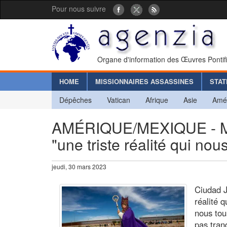
Pour nous suivre
Organe d'information des Œuvres Pontif
HOME
MISSIONNAIRES ASSASSINES
STAT
Dépêches
Vatican
Afrique
Asie
Amé
AMÉRIQUE/MEXIQUE - Mor
"une triste réalité qui no
jeudi, 30 mars 2023
Ciudad J
réalité 
nous tou
pas tran