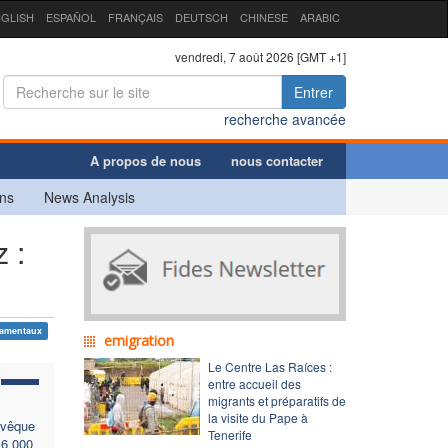
GLISH
ESPAÑOL
FRANÇAIS
DEUTSCH
CHINESE
ARABIC
vendredi, 7 août 2026 [GMT +1]
Entrer
recherche avancée
A propos de nous
nous contacter
ns
News Analysis
 :
damentaux
emigration
Le Centre Las Raíces :
entre accueil des
migrants et préparatifs de
la visite du Pape à
evêque
Tenerife
 6 000