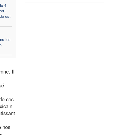
le 4
rt ;
de est
ns les
n
nne. Il
sé
 de ces
xicain
tissant
e nos
-