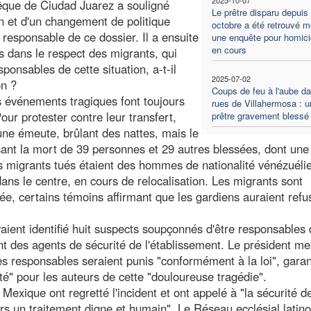
vêque de Ciudad Juarez a souligné
Le prêtre disparu depuis 
n et d'un changement de politique
octobre a été retrouvé mo
responsable de ce dossier. Il a ensuite
une enquête pour homici
en cours
urs dans le respect des migrants, qui
nsables de cette situation, a-t-il
2025-07-02
on ?
Coups de feu à l'aube da
es événements tragiques font toujours
rues de Villahermosa : u
our protester contre leur transfert,
prêtre gravement blessé
une émeute, brûlant des nattes, mais le
sant la mort de 39 personnes et 29 autres blessées, dont une
es migrants tués étaient des hommes de nationalité vénézuélie
dans le centre, en cours de relocalisation. Les migrants sont
mée, certains témoins affirmant que les gardiens auraient refu
aient identifié huit suspects soupçonnés d'être responsables
t des agents de sécurité de l'établissement. Le président me
 responsables seraient punis "conformément à la loi", garan
té" pour les auteurs de cette "douloureuse tragédie".
 Mexique ont regretté l'incident et ont appelé à "la sécurité d
urs un traitement digne et humain". Le Réseau ecclésial latino