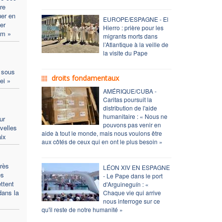
re
uer en
EUROPE/ESPAGNE - El
er
Hierro : prière pour les
um »
migrants morts dans
l’Atlantique à la veille de
la visite du Pape
 sous
droits fondamentaux
ei »
AMÉRIQUE/CUBA -
Caritas poursuit la
distribution de l'aide
humanitaire : « Nous ne
ur
pouvons pas venir en
velles
aide à tout le monde, mais nous voulons être
aix
aux côtés de ceux qui en ont le plus besoin »
rès
LÉON XIV EN ESPAGNE
es
- Le Pape dans le port
ttent
d'Arguineguín : «
dans la
Chaque vie qui arrive
nous interroge sur ce
qu'il reste de notre humanité »