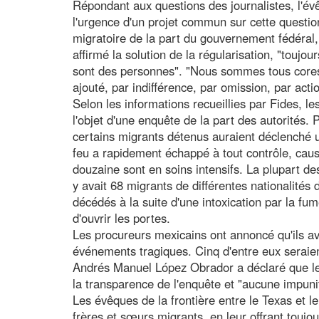
Répondant aux questions des journalistes, l'é
l'urgence d'un projet commun sur cette questio
migratoire de la part du gouvernement fédéral, 
affirmé la solution de la régularisation, "toujo
sont des personnes". "Nous sommes tous corespo
ajouté, par indifférence, par omission, par acti
Selon les informations recueillies par Fides, l
l'objet d'une enquête de la part des autorités. P
certains migrants détenus auraient déclenché 
feu a rapidement échappé à tout contrôle, cau
douzaine sont en soins intensifs. La plupart d
y avait 68 migrants de différentes nationalités 
décédés à la suite d'une intoxication par la fu
d'ouvrir les portes.
Les procureurs mexicains ont annoncé qu'ils av
événements tragiques. Cinq d'entre eux seraien
Andrés Manuel López Obrador a déclaré que les
la transparence de l'enquête et "aucune impuni
Les évêques de la frontière entre le Texas et le
frères et sœurs migrants, en leur offrant toujo