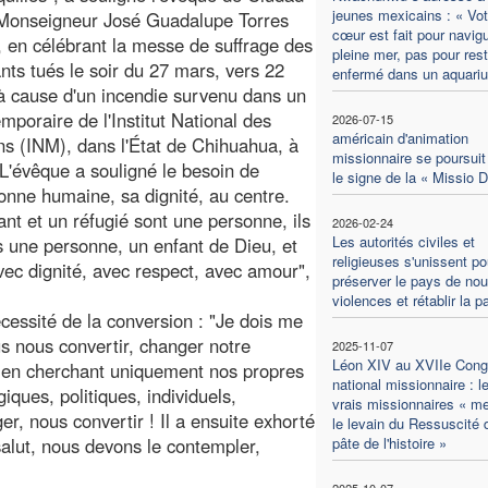
jeunes mexicains : « Vot
 Monseigneur José Guadalupe Torres
cœur est fait pour navig
en célébrant la messe de suffrage des
pleine mer, pas pour rest
nts tués le soir du 27 mars, vers 22
enfermé dans un aquari
à cause d'un incendie survenu dans un
emporaire de l'Institut National des
2026-07-15
américain d'animation
ns (INM), dans l'État de Chihuahua, à
missionnaire se poursuit
. L'évêque a souligné le besoin de
le signe de la « Missio D
onne humaine, sa dignité, au centre.
nt et un réfugié sont une personne, ils
2026-02-24
Les autorités civiles et
s une personne, un enfant de Dieu, et
religieuses s'unissent po
ec dignité, avec respect, avec amour",
préserver le pays de nou
violences et rétablir la p
essité de la conversion : "Je dois me
us nous convertir, changer notre
2025-11-07
Léon XIV au XVIIe Cong
es en cherchant uniquement nos propres
national missionnaire : l
giques, politiques, individuels,
vrais missionnaires « me
, nous convertir ! Il a ensuite exhorté
le levain du Ressuscité 
 salut, nous devons le contempler,
pâte de l'histoire »
2025-10-07