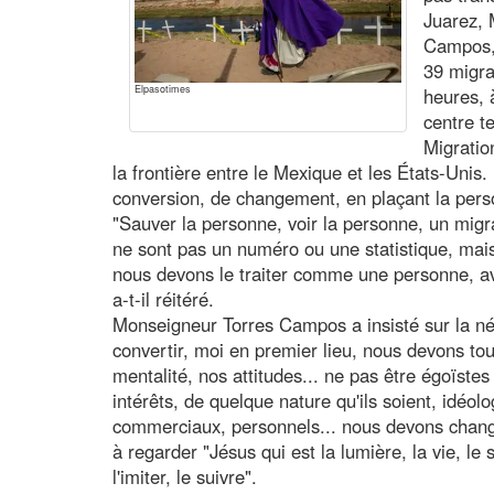
Juarez,
Campos, 
39 migra
Elpasotimes
heures, 
centre t
Migratio
la frontière entre le Mexique et les États-Unis
conversion, de changement, en plaçant la pers
"Sauver la personne, voir la personne, un migra
ne sont pas un numéro ou une statistique, mai
nous devons le traiter comme une personne, av
a-t-il réitéré.
Monseigneur Torres Campos a insisté sur la néc
convertir, moi en premier lieu, nous devons to
mentalité, nos attitudes... ne pas être égoïst
intérêts, de quelque nature qu'ils soient, idéolo
commerciaux, personnels... nous devons changer
à regarder "Jésus qui est la lumière, la vie, le
l'imiter, le suivre".