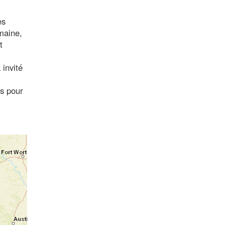
es
maine,
t
 invité
ns pour