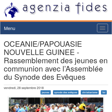
Menu
Toggl
naviga
OCEANIE/PAPOUASIE
NOUVELLE GUINEE -
Rassemblement des jeunes en
communion avec l’Assemblée
du Synode des Evêques
vendredi, 28 septembre 2018
jeunes
synode des evêques
christianisme
foi