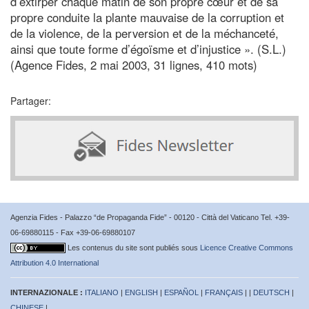
d’extirper chaque matin de son propre cœur et de sa
propre conduite la plante mauvaise de la corruption et
de la violence, de la perversion et de la méchanceté,
ainsi que toute forme d’égoïsme et d’injustice ». (S.L.)
(Agence Fides, 2 mai 2003, 31 lignes, 410 mots)
Partager:
Agenzia Fides - Palazzo “de Propaganda Fide” - 00120 - Città del Vaticano Tel. +39-
06-69880115 - Fax +39-06-69880107
Les contenus du site sont publiés sous
Licence Creative Commons
Attribution 4.0 International
INTERNAZIONALE :
ITALIANO
|
ENGLISH
|
ESPAÑOL
|
FRANÇAIS
| |
DEUTSCH
|
CHINESE
|