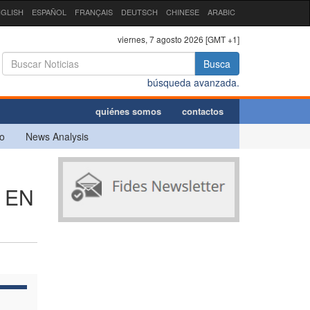
GLISH
ESPAÑOL
FRANÇAIS
DEUTSCH
CHINESE
ARABIC
viernes, 7 agosto 2026 [GMT +1]
Busca
búsqueda avanzada.
quiénes somos
contactos
o
News Analysis
 EN