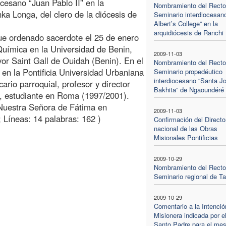
esano “Juan Pablo II” en la
Nombramiento del Rector
ka Longa, del clero de la diócesis de
Seminario interdiocesano
Albert’s College” en la
arquidiócesis de Ranchi
ue ordenado sacerdote el 25 de enero
Química en la Universidad de Benin,
2009-11-03
yor Saint Gall de Ouidah (Benin). En el
Nombramiento del Rector
en la Pontificia Universidad Urbaniana
Seminario propedéutico
interdiocesano “Santa Jo
ario parroquial, profesor y director
Bakhita” de Ngaoundéré
è, estudiante en Roma (1997/2001).
 Nuestra Señora de Fátima en
2009-11-03
 Líneas: 14 palabras: 162 )
Confirmación del Directo
nacional de las Obras
Misionales Pontificias
2009-10-29
Nombramiento del Rector
Seminario regional de Ta
2009-10-29
Comentario a la Intenció
Misionera indicada por e
Santo Padre para el mes