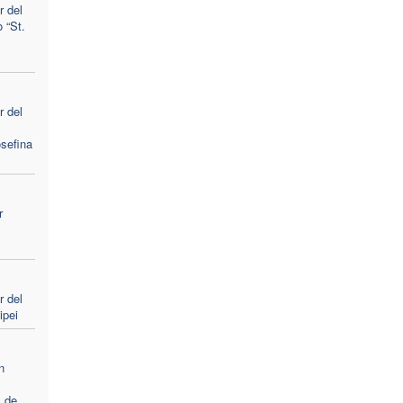
 del
 “St.
 del
sefina
r
 del
ipei
n
l
 de