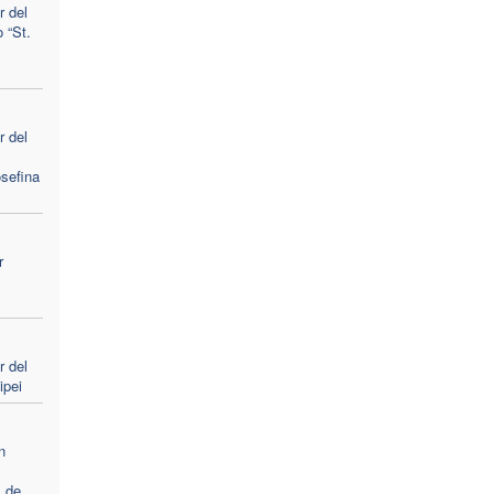
 del
 “St.
 del
sefina
r
 del
ipei
n
l
 de