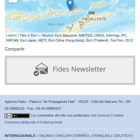
Leaflet
| Tiles © Esri — Source: Esri, DeLorme, NAVTEQ, USGS, Intermap, iPC,
NRCAN, Esri Japan, METI, Esri China (Hong Kong), Esri (Thailand), TomTom, 2012
Compartir:
Agenzia Fides - Palazzo “de Propaganda Fide” - 00120 - Città del Vaticano Tel. +39-
06-69880115 - Fax +39-06-69880107
Los contenidos del sitio son publicados con
Licencia Creative
Commons Atribución 4.0 Internacional
INTERNAZIONALE :
ITALIANO
|
ENGLISH
|
ESPAÑOL
|
FRANÇAIS
| |
DEUTSCH
|