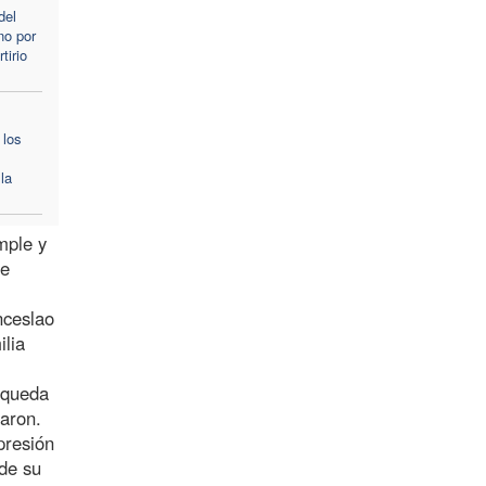
del
no por
tirio
 los
la
mple y
ue
nceslao
ilia
úsqueda
taron.
presión
sde su