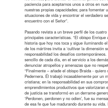
paciencia para aceptarnos unos a otros en nues
nuestras propias capacidades; para fomentar u
situaciones de vida y encontrar el verdadero se
encuentro con el Señor”.
Pasando revista a un breve perfil de los cuatro
principales características. “El obispo Enrique An
historia que hoy nos toca y sigue iluminando e
de los mártires invita a ‘cultivar la dimensión s
responsabilidad los desafíos contemporáneos. L
sencillo de cada día, en el servicio a los dem
denunciar atropellos y amenazas que no respet
“Finalmente – añade el obispo Braida - quiero 
Pedernera. Él trabajó incasablemente por un m
cristiana; en la responsabilidad en sus comprom
emprendimientos productivos que valorizaran el 
de justicia se transformó en un derrame gener
‘Perdonen, perdonen y no odien’, fue su mensaj
de esa fe que fue madurando durante su vida. 