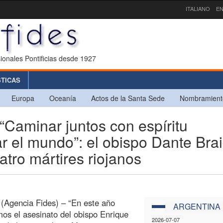
ITALIANO
EN
ionales Pontificias desde 1927
STICAS
Europa
Oceanía
Actos de la Santa Sede
Nombramient
aminar juntos con espíritu
ar el mundo”: el obispo Dante Bra
uatro mártires riojanos
 (Agencia Fides) – “En este año
ARGENTINA
os el asesinato del obispo Enrique
2026-07-07