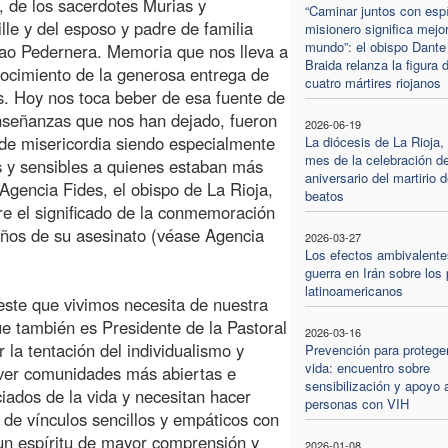
i, de los sacerdotes Murias y
“Caminar juntos con espí
lle y del esposo y padre de familia
misionero significa mejor
mundo”: el obispo Dante
ao Pedernera. Memoria que nos lleva a
Braida relanza la figura 
ocimiento de la generosa entrega de
cuatro mártires riojanos
s. Hoy nos toca beber de esa fuente de
nseñanzas que nos han dejado, fueron
2026-06-19
 de misericordia siendo especialmente
La diócesis de La Rioja,
mes de la celebración de
 y sensibles a quienes estaban más
aniversario del martirio d
 Agencia Fides, el obispo de La Rioja,
beatos
re el significado de la conmemoración
 años de su asesinato (véase Agencia
2026-03-27
Los efectos ambivalente
guerra en Irán sobre los
latinoamericanos
este que vivimos necesita de nuestra
e también es Presidente de la Pastoral
2026-03-16
la tentación del individualismo y
Prevención para proteger
vida: encuentro sobre
ver comunidades más abiertas e
sensibilización y apoyo 
iados de la vida y necesitan hacer
personas con VIH
 de vínculos sencillos y empáticos con
 un espíritu de mayor comprensión y
2026-01-08