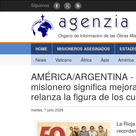
Síguenos
Organo de informacion de las Obras Mis
HOME
MISIONEROS ASESINADOS
ESTADÍ
News
Vaticano
África
Asia
América
AMÉRICA/ARGENTINA - “C
misionero significa mejor
relanza la figura de los c
martes, 7 julio 2026
La Rioja
recordam