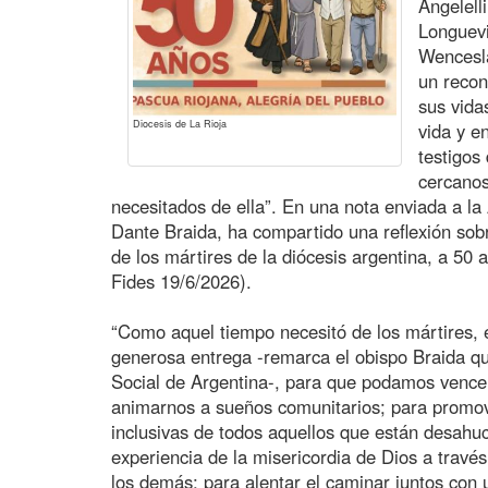
Angelell
Longuevi
Wencesl
un recon
sus vida
Diocesis de La Rioja
vida y e
testigos
cercanos
necesitados de ella”. En una nota enviada a la
Dante Braida, ha compartido una reflexión sob
de los mártires de la diócesis argentina, a 50
Fides 19/6/2026).
“Como aquel tiempo necesitó de los mártires, 
generosa entrega -remarca el obispo Braida qu
Social de Argentina-, para que podamos vencer 
animarnos a sueños comunitarios; para promo
inclusivas de todos aquellos que están desahuc
experiencia de la misericordia de Dios a través
los demás; para alentar el caminar juntos con