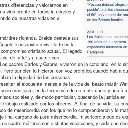
tras diferencias y valorarnos en
“Pascua riojana, alegría 
pueblo”: Jubileo diocesa
na vida orante en todas la edades y
el 50º aniversario del mar
ntido de nuestras vidas en el
de los Beatos locales
2025-11-24
Los Salesianos celebran
 mártires riojanos, Braida destaca sus
150 años de su primera
gelelli nos invita a vivir la fe en la
expedición misionera en 
l compromiso cristiano actual. El legado
Patagonia
ocial de la fe’ y a asumir con
os padres Carlos y Gabriel vivieron en lo cotidiano, en lo si
ás. Pero también lo hicieron con voz profética cuando había q
aban la dignidad de las personas”.
resaltar el elocuente mensaje de la vida del beato mártir We
undo más justo, en la formación de un matrimonio y una fam
isos sociales y, de modo particular, buscando la justicia en
trabajo realizado por los obreros. Al final de su vida, su b
oso de misericordia con los que no lo comprendieron y lo ma
e final cargado de pura misericordia, misericordia que es ex
Los cuatro mártires son distintas vocaciones, y cada uno de