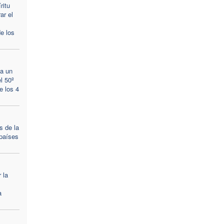
ritu
ar el
de los
 a un
l 50º
e los 4
s de la
 países
 la
a