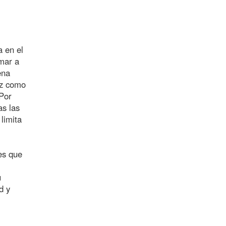
a en el
amar a
ena
az como
 Por
as las
limita
es que
u
d y