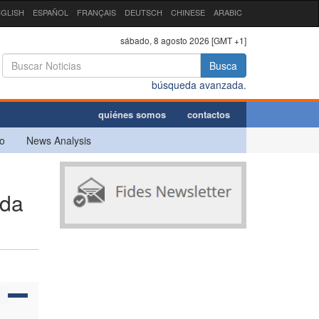
GLISH
ESPAÑOL
FRANÇAIS
DEUTSCH
CHINESE
ARABIC
sábado, 8 agosto 2026 [GMT +1]
Busca
búsqueda avanzada.
quiénes somos
contactos
o
News Analysis
ida