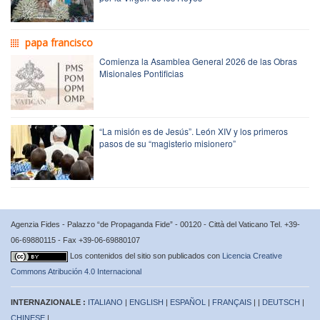
papa francisco
Comienza la Asamblea General 2026 de las Obras
Misionales Pontificias
“La misión es de Jesús”. León XIV y los primeros
pasos de su “magisterio misionero”
Agenzia Fides - Palazzo “de Propaganda Fide” - 00120 - Città del Vaticano Tel. +39-
06-69880115 - Fax +39-06-69880107
Los contenidos del sitio son publicados con
Licencia Creative
Commons Atribución 4.0 Internacional
INTERNAZIONALE :
ITALIANO
|
ENGLISH
|
ESPAÑOL
|
FRANÇAIS
| |
DEUTSCH
|
CHINESE
|