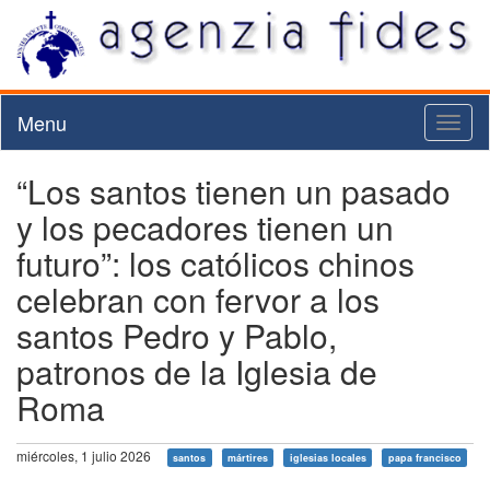
Menu
Toggl
naviga
“Los santos tienen un pasado
y los pecadores tienen un
futuro”: los católicos chinos
celebran con fervor a los
santos Pedro y Pablo,
patronos de la Iglesia de
Roma
miércoles, 1 julio 2026
santos
mártires
iglesias locales
papa francisco