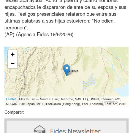
encapuchados le dispararon delante de su esposa y sus
hijas. Testigos presenciales relataron que entre sus
últimas palabras a sus hijas estuvieron: “No odien,
perdonen”.
(AP) (Agencia Fides 19/6/2026)
+
−
Leaflet
| Tiles © Esri — Source: Esri, DeLorme, NAVTEQ, USGS, Intermap, iPC,
NRCAN, Esri Japan, METI, Esri China (Hong Kong), Esri (Thailand), TomTom, 2012
Compartir: