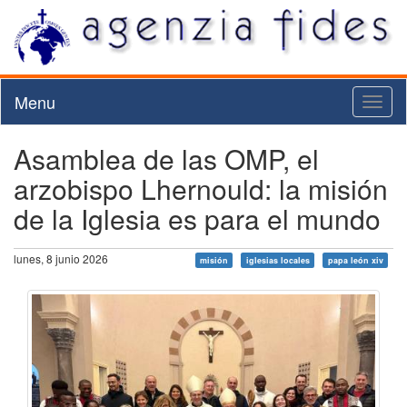
Menu
Toggl
naviga
Asamblea de las OMP, el
arzobispo Lhernould: la misión
de la Iglesia es para el mundo
lunes, 8 junio 2026
misión
iglesias locales
papa león xiv