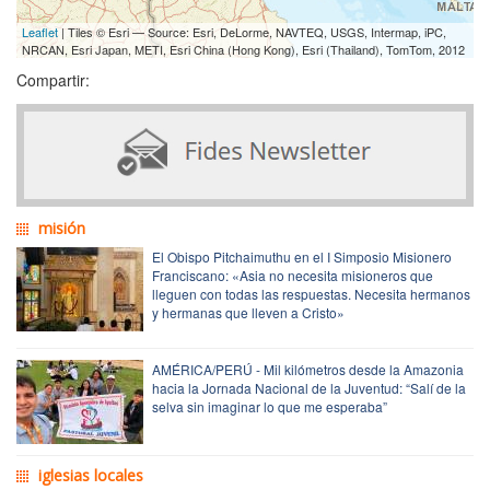
Leaflet
| Tiles © Esri — Source: Esri, DeLorme, NAVTEQ, USGS, Intermap, iPC,
NRCAN, Esri Japan, METI, Esri China (Hong Kong), Esri (Thailand), TomTom, 2012
Compartir:
misión
El Obispo Pitchaimuthu en el I Simposio Misionero
Franciscano: «Asia no necesita misioneros que
lleguen con todas las respuestas. Necesita hermanos
y hermanas que lleven a Cristo»
AMÉRICA/PERÚ - Mil kilómetros desde la Amazonia
hacia la Jornada Nacional de la Juventud: “Salí de la
selva sin imaginar lo que me esperaba”
iglesias locales