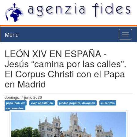
Menu
Toggl
naviga
LEÓN XIV EN ESPAÑA -
Jesús “camina por las calles”.
El Corpus Christi con el Papa
en Madrid
domingo, 7 junio 2026
papa león xiv
viaje apostólico
piedad popular, devoción
eucaristía
sacramentos