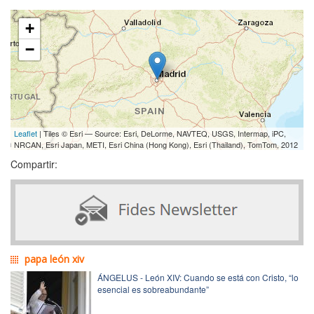
+
−
Leaflet
| Tiles © Esri — Source: Esri, DeLorme, NAVTEQ, USGS, Intermap, iPC,
NRCAN, Esri Japan, METI, Esri China (Hong Kong), Esri (Thailand), TomTom, 2012
Compartir:
papa león xiv
ÁNGELUS - León XIV: Cuando se está con Cristo, “lo
esencial es sobreabundante”