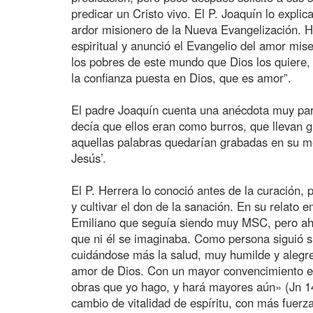
predicar un Cristo vivo. El P. Joaquín lo explic
ardor misionero de la Nueva Evangelización. H
espiritual y anunció el Evangelio del amor mi
los pobres de este mundo que Dios los quiere,
la confianza puesta en Dios, que es amor”.
El padre Joaquín cuenta una anécdota muy parti
decía que ellos eran como burros, que llevan 
aquellas palabras quedarían grabadas en su mem
Jesús’.
El P. Herrera lo conoció antes de la curación,
y cultivar el don de la sanación. En su relato 
Emiliano que seguía siendo muy MSC, pero ahor
que ni él se imaginaba. Como persona siguió sie
cuidándose más la salud, muy humilde y alegre.
amor de Dios. Con un mayor convencimiento en 
obras que yo hago, y hará mayores aún» (Jn 14,
cambio de vitalidad de espíritu, con más fuerz