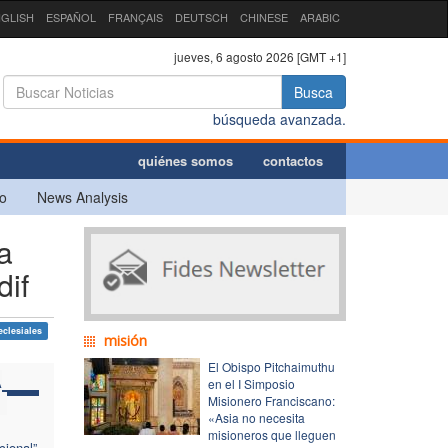
GLISH
ESPAÑOL
FRANÇAIS
DEUTSCH
CHINESE
ARABIC
jueves, 6 agosto 2026 [GMT +1]
Busca
búsqueda avanzada.
quiénes somos
contactos
o
News Analysis
a
dif
clesiales
misión
El Obispo Pitchaimuthu
A
en el I Simposio
Misionero Franciscano:
«Asia no necesita
misioneros que lleguen
cional”