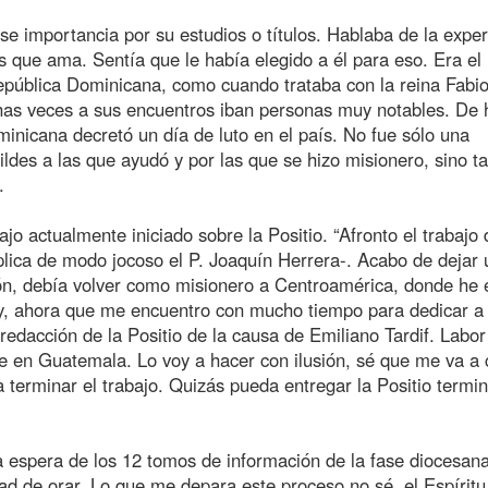
e importancia por su estudios o títulos. Hablaba de la exper
s que ama. Sentía que le había elegido a él para eso. Era e
epública Dominicana, como cuando trataba con la reina Fabio
chas veces a sus encuentros iban personas muy notables. De 
minicana decretó un día de luto en el país. No fue sólo una
ldes a las que ayudó y por las que se hizo misionero, sino 
.
jo actualmente iniciado sobre la Positio. “Afronto el trabajo 
plica de modo jocoso el P. Joaquín Herrera-. Acabo de dejar
n, debía volver como misionero a Centroamérica, donde he 
 y, ahora que me encuentro con mucho tiempo para dedicar a
e redacción de la Positio de la causa de Emiliano Tardif. Labo
he en Guatemala. Lo voy a hacer con ilusión, sé que me va a 
 terminar el trabajo. Quizás pueda entregar la Positio termi
a espera de los 12 tomos de información de la fase diocesana
idad de orar. Lo que me depara este proceso no sé, el Espírit