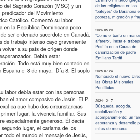
ro del Sagrado Corazón (MSC) y un
de las religiosas en los
“bateyes” de Barahona e
 predicador del Movimiento
pobreza, migración y frag
ico Católico. Comenzó su labor
a en la República Dominicana poco
2026-05-20
 de ser ordenado sacerdote en Canadá.
“Como el barro en manos
s de trabajo intenso cayó gravemente
alfarero”. Inicia el trabaj
Positio en la Causa de
 volver a su país de origen donde
canonización de padre
 esperanzador. Debía estar
Emiliano Tardif
eración. Todo está muy bien contado en
n España el 8 de mayo: ‘Día 8. El soplo
2025-07-24
Nombrado el nuevo Direc
las Obras Misionales
Pontificias.
u labor debía estar con las personas
aban el amor compasivo de Jesús. El P.
2024-12-17
 explica que hubo dos circunstancias
Búsqueda, acogida,
socialización y
primer lugar, la vivencia familiar. Sus
acompañamiento: un far
re especialmente generoso. Él decía
esperanza y desarrollo p
 segundo lugar, el carisma de los
miles de menores
or todo el mundo el mensaje de Jesús,