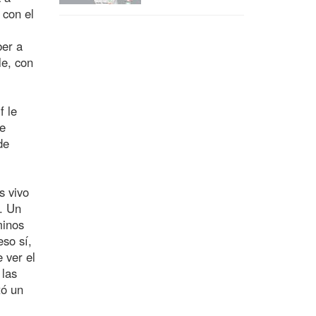
 con el
ber a
le, con
f le
ue
de
s vivo
o. Un
minos
eso sí,
 ver el
 las
tó un