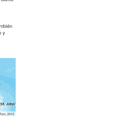
ambién
o y
mTom, 2012