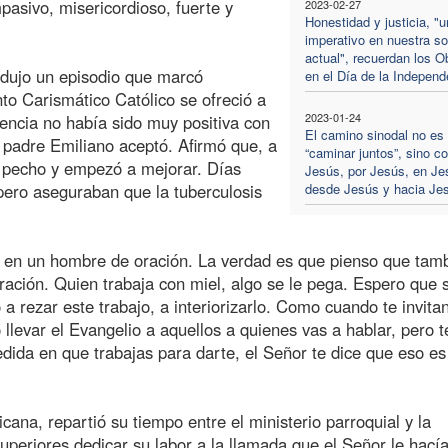
asivo, misericordioso, fuerte y
2023-02-27
Honestidad y justicia, "u
imperativo en nuestra s
actual", recuerdan los O
odujo un episodio que marcó
en el Día de la Independ
o Carismático Católico se ofreció a
2023-01-24
encia no había sido muy positiva con
El camino sinodal no es 
l padre Emiliano aceptó. Afirmó que, a
“caminar juntos”, sino c
el pecho y empezó a mejorar. Días
Jesús, por Jesús, en Je
pero aseguraban que la tuberculosis
desde Jesús y hacia Je
tió en un hombre de oración. La verdad es que pienso que tam
ación. Quien trabaja con miel, algo se le pega. Espero que
 rezar este trabajo, a interiorizarlo. Como cuando te invita
llevar el Evangelio a aquellos a quienes vas a hablar, pero t
dida en que trabajas para darte, el Señor te dice que eso es 
cana, repartió su tiempo entre el ministerio parroquial y la
uperiores dedicar su labor a la llamada que el Señor le hací