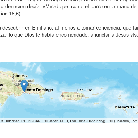
i ordenación decía: «Mirad que, como el barro en la mano del
ías 18,6).
a descubrir en Emiliano, al menos a tomar conciencia, que t
zar lo que Dios le había encomendado, anunciar a Jesús viv
S, Intermap, iPC, NRCAN, Esri Japan, METI, Esri China (Hong Kong), Esri (Thailand), To