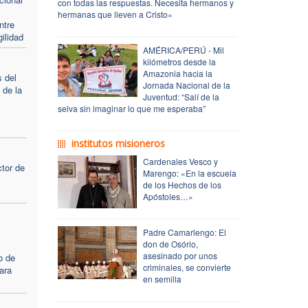
con todas las respuestas. Necesita hermanos y
hermanas que lleven a Cristo»
ntre
ilidad
AMÉRICA/PERÚ - Mil
kilómetros desde la
Amazonia hacia la
 del
Jornada Nacional de la
o de la
Juventud: “Salí de la
selva sin imaginar lo que me esperaba”
institutos misioneros
Cardenales Vesco y
tor de
Marengo: «En la escuela
de los Hechos de los
Apóstoles…»
Padre Camarlengo: El
don de Osório,
asesinado por unos
o de
criminales, se convierte
ara
en semilla