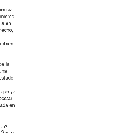
iencia
l mismo
la en
hecho,
también
de la
 una
estado
r que ya
costar
nada en
, ya
u Santo