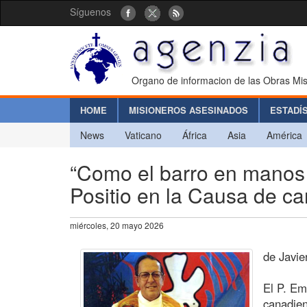
Síguenos
Organo de informacion de las Obras Mis
HOME
MISIONEROS ASESINADOS
ESTADÍ
News
Vaticano
África
Asia
América
“Como el barro en manos de
Positio en la Causa de ca
miércoles, 20 mayo 2026
de Javie
El P. Em
canadien