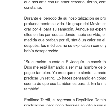
que nos ama con un amor cercano, tierno, comp
constante.
Durante el periodo de su hospitalización se pr
profundamente su vida. Un grupo del Movimient
orar por él para su sanación. Aunque su experi
ellos en las parroquias donde había servido, e
medida que oraban por él, sintió un calor en 
después, los médicos no se explicaban cómo, 
había desaparecido.
“Su curación -cuenta el P. Joaquín- lo convir
Dios me está llamando a ser más hombre de or
pegue también. Yo creo que me siento llamado a
predicar un retiro. Lo haces pensando en cómo 
cuenta de que eso también es para ti. En la me
también”.
Emiliano Tardif, al regresar a República Domini
predicación, pero poco después solicitó a sus s