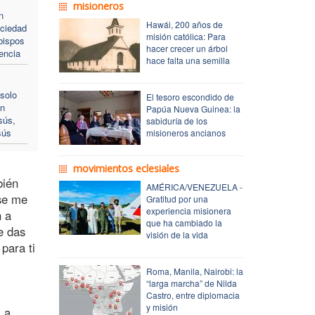
misioneros
n
Hawái, 200 años de
ociedad
misión católica: Para
bispos
hacer crecer un árbol
encia
hace falta una semilla
solo
El tesoro escondido de
on
Papúa Nueva Guinea: la
sús,
sabiduría de los
sús
misioneros ancianos
movimientos eclesiales
bién
AMÉRICA/VENEZUELA -
 se me
Gratitud por una
experiencia misionera
n a
que ha cambiado la
e das
visión de la vida
para ti
Roma, Manila, Nairobi: la
“larga marcha” de Nilda
Castro, entre diplomacia
y misión
a a