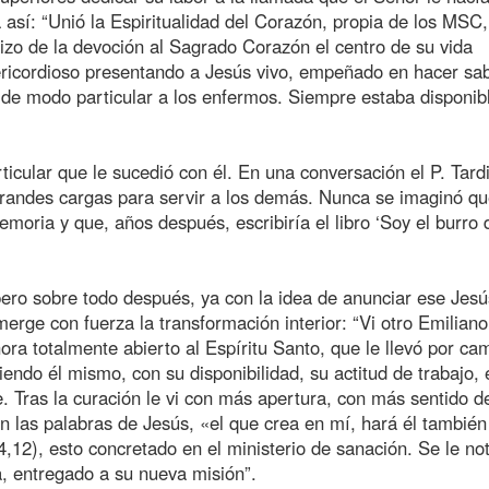
a así: “Unió la Espiritualidad del Corazón, propia de los MSC,
izo de la devoción al Sagrado Corazón el centro de su vida
sericordioso presentando a Jesús vivo, empeñado en hacer sa
 de modo particular a los enfermos. Siempre estaba disponib
cular que le sucedió con él. En una conversación el P. Tardi
grandes cargas para servir a los demás. Nunca se imaginó q
oria y que, años después, escribiría el libro ‘Soy el burro 
 pero sobre todo después, ya con la idea de anunciar ese Jesú
emerge con fuerza la transformación interior: “Vi otro Emilian
a totalmente abierto al Espíritu Santo, que le llevó por ca
ndo él mismo, con su disponibilidad, su actitud de trabajo, 
 Tras la curación le vi con más apertura, con más sentido de
las palabras de Jesús, «el que crea en mí, hará él también
12), esto concretado en el ministerio de sanación. Se le no
a, entregado a su nueva misión”.