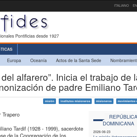
ITALIANO
EN
ionales Pontificias desde 1927
STICAS
Europa
Oceanía
Actos de la Santa Sede
Nombramient
l alfarero”. Inicia el trabajo de l
nonización de padre Emiliano Tar
misión
institutos misioneros
misioneros
movimientos e
r Trapero
REPÚBLIC
DOMINICANA
iliano Tardif (1928 - 1999), sacerdote
2026-06-23
se de la Congregación de los
La misión “intercongrega