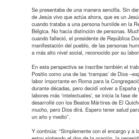
Se presentaba de una manera sencilla. Sin dars
de Jesús vivo que actúa ahora, que es un Jesú
cuando trataba a una persona humilde en la R
Bélgica. No hacía distinción de personas. Mu
cuando falleció, el presidente de República Do
manifestación del pueblo, de las personas humi
a más alto nivel social, reconocido por su labor
En esta perspectiva se inscribe también el traba
Positio como una de las ‘trampas’ de Dios –ex
labor importante en Roma para la Congregació
durante décadas, pero decidí volver a España
labores más ‘intelectuales’, se inicia la fase d
desarrollé con los Beatos Mártires de El Quic
mucho, pero Dios dirá. Espero tener salud para
un año y medio”.
Y continúa: “Simplemente con el encargo y a l
estoy sintiendo el don de la oración, la neces