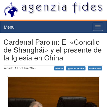
Menu
Toggl
naviga
Cardenal Parolin: El «Concilio
de Shanghái» y el presente de
la Iglesia en China
sábado, 11 octubre 2025
misión
iglesias locales
cardenales