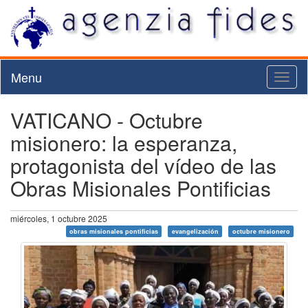
Menu
Toggl
naviga
VATICANO - Octubre
misionero: la esperanza,
protagonista del vídeo de las
Obras Misionales Pontificias
miércoles, 1 octubre 2025
obras misionales pontificias
evangelización
octubre misionero