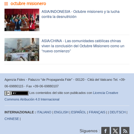
octubre misionero
ASIA/INDONESIA - Octubre misionero y la lucha
contra la desnutrición
ASIA/CHINA - Las comunidades católicas chinas
viven la conclusión del Octubre Misionero como un
“nuevo comienzo”
Agenzia Fides - Palazzo “de Propaganda Fide” - 00120 - Città del Vaticano Tel. +39-
06-69880115 - Fax +39-06-69880107
Los contenidos del sitio son publicados con
Licencia Creative
Commons Atribución 4.0 Internacional
INTERNAZIONALE :
ITALIANO
|
ENGLISH
|
ESPAÑOL
|
FRANÇAIS
| |
DEUTSCH
|
CHINESE
|
Síguenos :