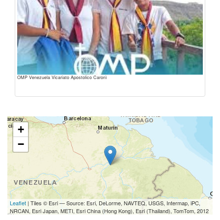
OMP Venezuela Vicariato Apostolico Caronì
+
−
Leaflet
| Tiles © Esri — Source: Esri, DeLorme, NAVTEQ, USGS, Intermap, iPC,
NRCAN, Esri Japan, METI, Esri China (Hong Kong), Esri (Thailand), TomTom, 2012