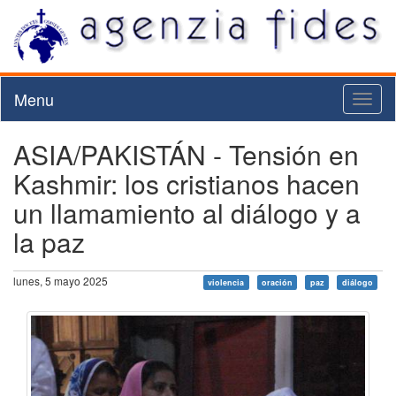
Menu
Toggl
naviga
ASIA/PAKISTÁN - Tensión en
Kashmir: los cristianos hacen
un llamamiento al diálogo y a
la paz
lunes, 5 mayo 2025
violencia
oración
paz
diálogo