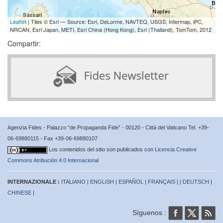
Leaflet
| Tiles © Esri — Source: Esri, DeLorme, NAVTEQ, USGS, Intermap, iPC,
NRCAN, Esri Japan, METI, Esri China (Hong Kong), Esri (Thailand), TomTom, 2012
Compartir:
Agenzia Fides - Palazzo “de Propaganda Fide” - 00120 - Città del Vaticano Tel. +39-
06-69880115 - Fax +39-06-69880107
Los contenidos del sitio son publicados con
Licencia Creative
Commons Atribución 4.0 Internacional
INTERNAZIONALE :
ITALIANO
|
ENGLISH
|
ESPAÑOL
|
FRANÇAIS
| |
DEUTSCH
|
CHINESE
|
Síguenos :