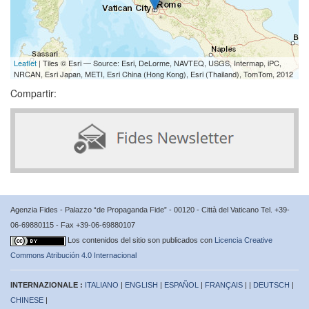
Leaflet
| Tiles © Esri — Source: Esri, DeLorme, NAVTEQ, USGS, Intermap, iPC,
NRCAN, Esri Japan, METI, Esri China (Hong Kong), Esri (Thailand), TomTom, 2012
Compartir:
Agenzia Fides - Palazzo “de Propaganda Fide” - 00120 - Città del Vaticano Tel. +39-
06-69880115 - Fax +39-06-69880107
Los contenidos del sitio son publicados con
Licencia Creative
Commons Atribución 4.0 Internacional
INTERNAZIONALE :
ITALIANO
|
ENGLISH
|
ESPAÑOL
|
FRANÇAIS
| |
DEUTSCH
|
CHINESE
|